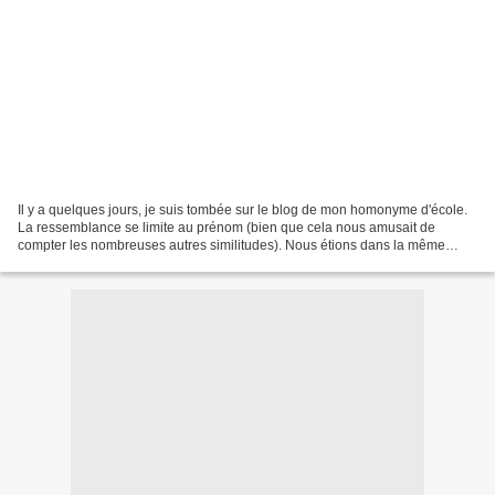
Il y a quelques jours, je suis tombée sur le blog de mon homonyme d'école.
La ressemblance se limite au prénom (bien que cela nous amusait de
compter les nombreuses autres similitudes). Nous étions dans la même
classe durant mon parcours en Arts Appliqués....