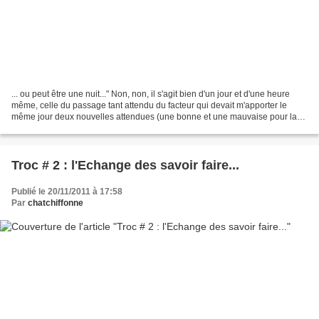
... ou peut être une nuit..." Non, non, il s'agit bien d'un jour et d'une heure
même, celle du passage tant attendu du facteur qui devait m'apporter le
même jour deux nouvelles attendues (une bonne et une mauvaise pour la
parité !!) et une SURPRISE......
Troc # 2 : l'Echange des savoir faire...
Publié le 20/11/2011 à 17:58
Par
chatchiffonne