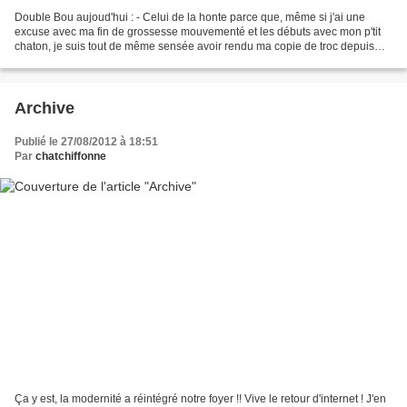
Double Bou aujoud'hui : - Celui de la honte parce que, même si j'ai une
excuse avec ma fin de grossesse mouvementé et les débuts avec mon p'tit
chaton, je suis tout de même sensée avoir rendu ma copie de troc depuis
belle lurette... A suivre (le plus...
Archive
Publié le 27/08/2012 à 18:51
Par
chatchiffonne
Ça y est, la modernité a réintégré notre foyer !! Vive le retour d'internet ! J'en