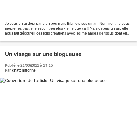
Je vous en ai déjà parlé un peu mais Bibi fête ses un an. Non, non, ne vous
méprenez pas, elle est un peu plus vieille que ça !! Mais depuis un an, elle
nous fait découvrir ces jolis créations avec les mélanges de tissus dont elle a
le secret. Alors si...
Un visage sur une blogueuse
Publié le 21/03/2011 à 19:15
Par
chatchiffonne