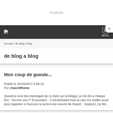
Publicité
MENU
Accueil
» de blog a blog
de blog a blog
Mon coup de gueule...
Publié le 25/10/2013 à 09:10
Par
chatchiffonne
Quand je vois des messages de ce style sur la bloggo, je me dis à chaque
fois : "encore une !!" Et pourtant... C'est désolant mais je vais m'y mettre aussi
pour rappeler à chacune ce qu'est une oeuvre de l'esprit... Jusqu'ici, j'ai fait
confiance, je...