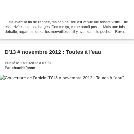
Juste avant la fin de l'année, ma copine Bou est venue me rendre visite. Elle
est arrivée les bras chargés. Comme ça, ça ne paraît pas... ...Mais une fois
déballé, regardez toutes les merveilles qu'il y avait dans le pochon : Revue
détaillé de tout nos...
D'13 # novembre 2012 : Toutes à l'eau
Publié le 13/11/2012 à 07:51
Par
chatchiffonne