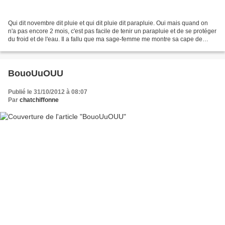
Qui dit novembre dit pluie et qui dit pluie dit parapluie. Oui mais quand on
n'a pas encore 2 mois, c'est pas facile de tenir un parapluie et de se protéger
du froid et de l'eau. Il a fallu que ma sage-femme me montre sa cape de
portage pour bébé pour...
BouoUuOUU
Publié le 31/10/2012 à 08:07
Par
chatchiffonne