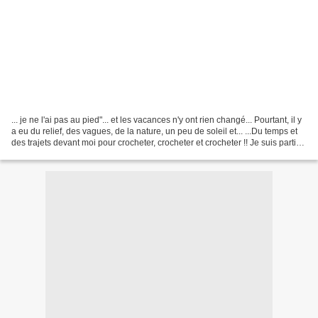
... je ne l'ai pas au pied"... et les vacances n'y ont rien changé... Pourtant, il y
a eu du relief, des vagues, de la nature, un peu de soleil et... ...Du temps et
des trajets devant moi pour crocheter, crocheter et crocheter !! Je suis partie
en vacances...