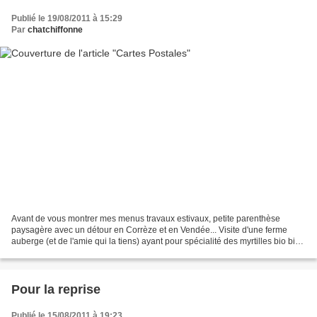
Publié le 19/08/2011 à 15:29
Par
chatchiffonne
Avant de vous montrer mes menus travaux estivaux, petite parenthèse
paysagère avec un détour en Corrèze et en Vendée... Visite d'une ferme
auberge (et de l'amie qui la tiens) ayant pour spécialité des myrtilles bio bien
succulentes ;) Clin d'oeil à Vanille...
Pour la reprise
Publié le 15/08/2011 à 19:23