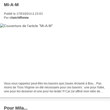
Mi-A-M
Publié le 17/03/2014 à 23:03
Par
chatchiffonne
Vous vous rappelez peut-être les bavoirs que j'avais réclamé à Bou... Pas
moins de Trois Virginie on été nécessaire pour ces bavoirs : une pour l'idée,
une pour les dessiner et une pour les tester !!! Car j'ai affiné mon idée de
base de bavoirs à poche...
Pour Mila...