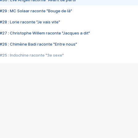
#29 : MC Solaar raconte "Bouge de là"
28 : Lorie raconte "Je vais vite"
#27 : Christophe Willem raconte "Jacques a dit"
#26 : Chimène Badi raconte "Entre nous"
#25 : Indochine raconte "3e sexe"
#24 : Zaho raconte "C'est chelou"
#23 : Patrick Bruel raconte "Au café des délices"
#22 : Kyo raconte "Le chemin"
#21 : Nolwenn Leroy raconte "Cassé"
#20 : Patrick Hernandez raconte "Born to be alive"
#19 : Lorie raconte "Près de moi"
#18 : Michael Jones raconte "A nos actes manqués" (avec Jean-Jacque