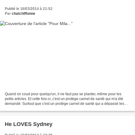
Publié le 16/03/2014 à 21:52
Par
chatchiffonne
Quand on coud pour quelqu'un, il ne faut pas se planter, même pour les
petits articles. Et cette fois-ci, c'est un protège carnet de santé qui m'a été
demandé. Surtout que c'est un protège carnet de santé qui a dépassé les
frontières. Ok, la belgique...
He LOVES Sydney