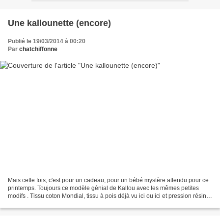
Une kallounette (encore)
Publié le 19/03/2014 à 00:20
Par
chatchiffonne
Mais cette fois, c'est pour un cadeau, pour un bébé mystère attendu pour ce
printemps. Toujours ce modèle génial de Kallou avec les mêmes petites
modifs . Tissu coton Mondial, tissu à pois déjà vu ici ou ici et pression résine
Tiloudou. Polaire du marché...