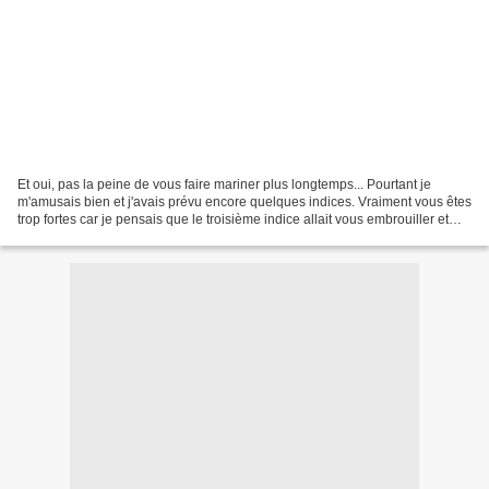
Et oui, pas la peine de vous faire mariner plus longtemps... Pourtant je
m'amusais bien et j'avais prévu encore quelques indices. Vraiment vous êtes
trop fortes car je pensais que le troisième indice allait vous embrouiller et
pas du tout, il a carrément...