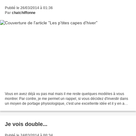
Publié le 26/03/2014 à 01:36
Par
chatchiffonne
Vous en avez déjà vu pas mal mais il me reste quelques modèles à vous
montrer. Par contre, je me permet un rappel, si vous décidez d'investir dans
un moyen de portage physiologique, c'est une excellente idée et il y en a
même tout plein par ici . Mais...
Je vois double...
Publié le 24/03/2014 à 00:34