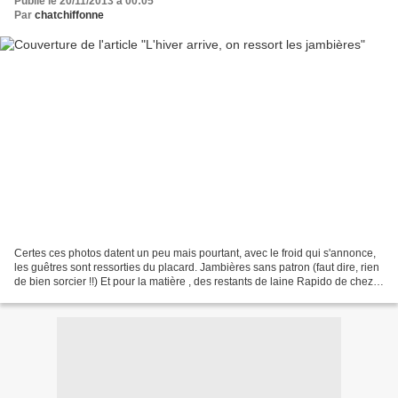
Publié le 20/11/2013 à 00:05
Par
chatchiffonne
Certes ces photos datent un peu mais pourtant, avec le froid qui s'annonce,
les guêtres sont ressorties du placard. Jambières sans patron (faut dire, rien
de bien sorcier !!) Et pour la matière , des restants de laine Rapido de chez
Phildar, les bleus...