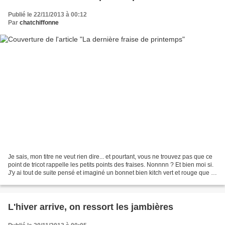
Publié le 22/11/2013 à 00:12
Par
chatchiffonne
Je sais, mon titre ne veut rien dire... et pourtant, vous ne trouvez pas que ce
point de tricot rappelle les petits points des fraises. Nonnnn ? Et bien moi si.
J'y ai tout de suite pensé et imaginé un bonnet bien kitch vert et rouge que je
ne ferais...
L'hiver arrive, on ressort les jambières