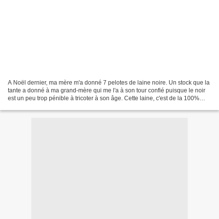
A Noël dernier, ma mère m'a donné 7 pelotes de laine noire. Un stock que la
tante a donné à ma grand-mère qui me l'a à son tour confié puisque le noir
est un peu trop pénible à tricoter à son âge. Cette laine, c'est de la 100%
acrylique de la fin des...