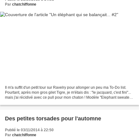
Par
chatchiffonne
Il m'a suffit d'un petit tour sur Ravelry pour allonger un peu ma To-Do list.
Pourtant, après mon gros gilet Tigre, je m'étais dis : "le jacquard, c'est fini"...
mais j'ai récidivé avec ce pull pour mon chaton ! Modèle "Elephant sweater"
du magazine Phildar...
Des petites torsades pour l'automne
Publié le 03/11/2014 à 22:50
Par
chatchiffonne