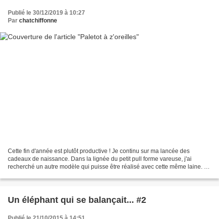
Publié le 30/12/2019 à 10:27
Par
chatchiffonne
Cette fin d'année est plutôt productive ! Je continu sur ma lancée des
cadeaux de naissance. Dans la lignée du petit pull forme vareuse, j'ai
recherché un autre modèle qui puisse être réalisé avec cette même laine. Je
suis alors retombée sur un modèle...
Un éléphant qui se balançait... #2
Publié le 21/10/2015 à 14:51