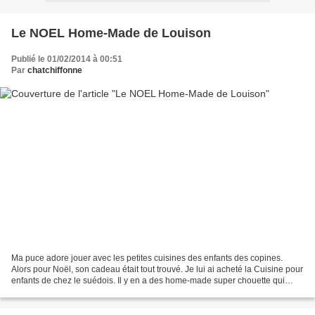
Le NOEL Home-Made de Louison
Publié le 01/02/2014 à 00:51
Par
chatchiffonne
Ma puce adore jouer avec les petites cuisines des enfants des copines.
Alors pour Noël, son cadeau était tout trouvé. Je lui ai acheté la Cuisine pour
enfants de chez le suédois. Il y en a des home-made super chouette qui
circulent sur la net mais je...