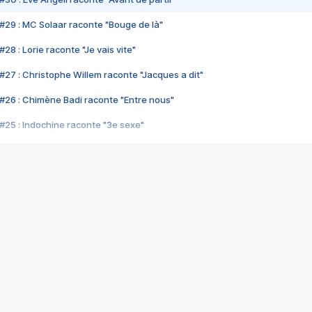
#29 : MC Solaar raconte "Bouge de là"
28 : Lorie raconte "Je vais vite"
#27 : Christophe Willem raconte "Jacques a dit"
#26 : Chimène Badi raconte "Entre nous"
#25 : Indochine raconte "3e sexe"
#24 : Zaho raconte "C'est chelou"
#23 : Patrick Bruel raconte "Au café des délices"
#22 : Kyo raconte "Le chemin"
#21 : Nolwenn Leroy raconte "Cassé"
#20 : Patrick Hernandez raconte "Born to be alive"
#19 : Lorie raconte "Près de moi"
#18 : Michael Jones raconte "A nos actes manqués" (avec Jean-Jacque