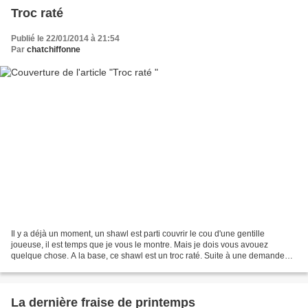
Troc raté
Publié le 22/01/2014 à 21:54
Par
chatchiffonne
Il y a déjà un moment, un shawl est parti couvrir le cou d'une gentille
joueuse, il est temps que je vous le montre. Mais je dois vous avouez
quelque chose. A la base, ce shawl est un troc raté. Suite à une demande
sur mon anniblog, j'ai accepté de tricoter...
La dernière fraise de printemps