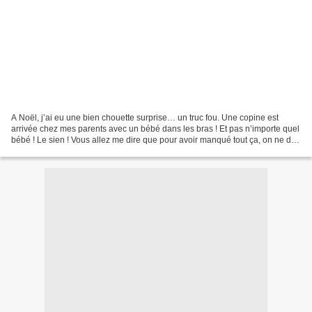
A Noël, j’ai eu une bien chouette surprise… un truc fou. Une copine est
arrivée chez mes parents avec un bébé dans les bras ! Et pas n’importe quel
bébé ! Le sien ! Vous allez me dire que pour avoir manqué tout ça, on ne doit
pas être bien proche. Pourtant,...