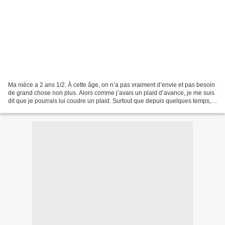
Ma nièce a 2 ans 1/2. À cette âge, on n’a pas vraiment d’envie et pas besoin
de grand chose non plus. Alors comme j’avais un plaid d’avance, je me suis
dit que je pourrais lui coudre un plaid. Surtout que depuis quelques temps,
elle a un lit de grande...