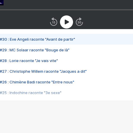
#30 : Eve Angeli raconte "Avant de partir"
#29 : MC Solaar raconte "Bouge de là"
28 : Lorie raconte "Je vais vite"
#27 : Christophe Willem raconte "Jacques a dit"
#26 : Chimène Badi raconte "Entre nous"
#25 : Indochine raconte "3e sexe"
#24 : Zaho raconte "C'est chelou"
#23 : Patrick Bruel raconte "Au café des délices"
#22 : Kyo raconte "Le chemin"