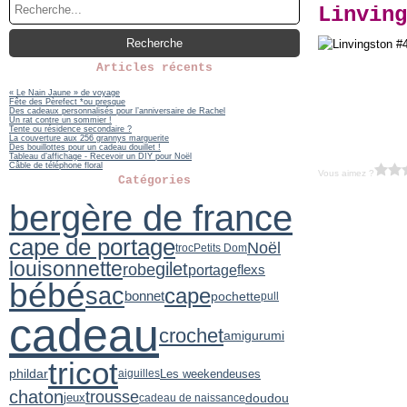
Linving
Articles récents
« Le Nain Jaune » de voyage
Fête des Pèrefect *ou presque
Des cadeaux personnalisés pour l’anniversaire de Rachel
Un rat contre un sommier !
Tente ou résidence secondaire ?
La couverture aux 256 grannys marguerite
Des bouillottes pour un cadeau douillet !
Tableau d’affichage - Recevoir un DIY pour Noël
Câble de téléphone floral
Vous aimez ?
Catégories
bergère de france
cape de portage
Noël
troc
Petits Dom
louisonnette
gilet
robe
portage
flexs
bébé
sac
cape
bonnet
pochette
pull
cadeau
crochet
amigurumi
tricot
phildar
Les weekendeuses
aiguilles
chaton
trousse
jeux
doudou
cadeau de naissance