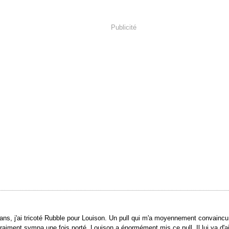
Publicité
2ans, j'ai tricoté Rubble pour Louison. Un pull qui m'a moyennement convainc
vraiment sympa une fois porté. Louison a énormément mis ce pull. Il lui va d'