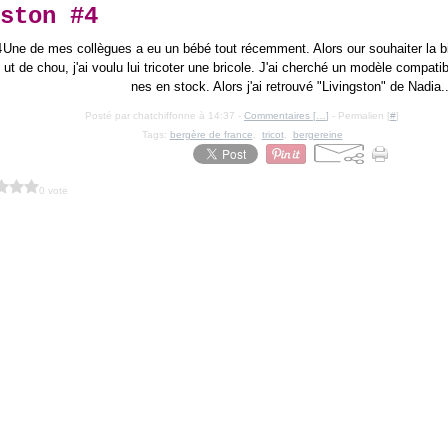
ston #4
Une de mes collègues a eu un bébé tout récemment. Alors our souhaiter la b
ut de chou, j'ai voulu lui tricoter une bricole. J'ai cherché un modèle compat
nes en stock. Alors j'ai retrouvé "Livingston" de Nadia..
Posté par chatchiffonne à 14:37 -
Commentaires [
…
]
- Permalien [
#
]
Tags:
bergère de france
,
tricot
,
bergereine
0 vote