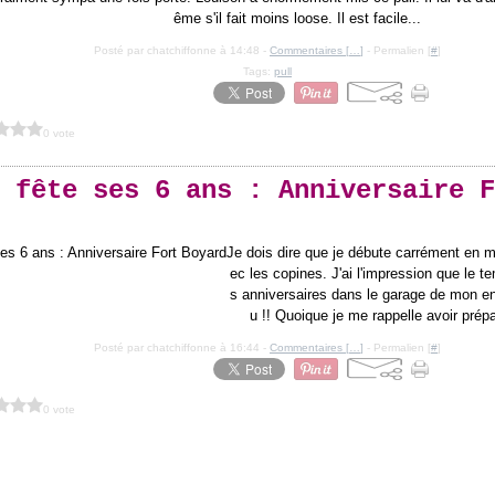
ême s'il fait moins loose. Il est facile...
Posté par chatchiffonne à 14:48 -
Commentaires [
…
]
- Permalien [
#
]
Tags:
pull
0 vote
 fête ses 6 ans : Anniversaire F
Je dois dire que je débute carrément en m
ec les copines. J'ai l'impression que le t
s anniversaires dans le garage de mon en
u !! Quoique je me rappelle avoir prépa
Posté par chatchiffonne à 16:44 -
Commentaires [
…
]
- Permalien [
#
]
0 vote