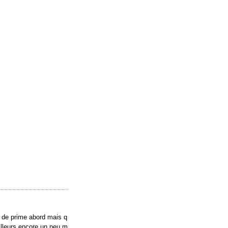
u de prime abord mais q
ailleurs encore un peu m