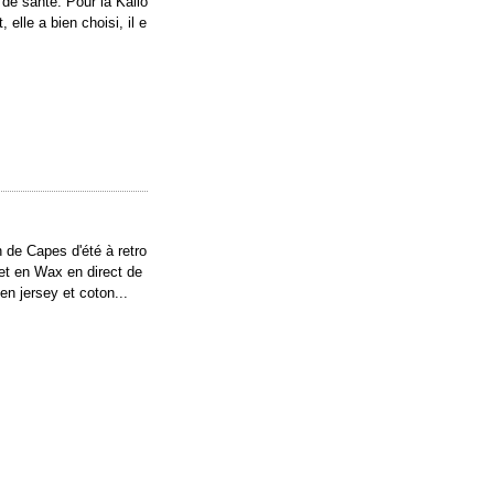
 de santé. Pour la Kallo
elle a bien choisi, il e
n de Capes d'été à retro
et en Wax en direct de
n jersey et coton...