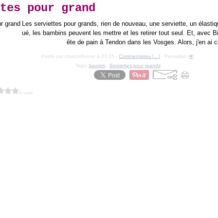
tes pour grand
Les serviettes pour grands, rien de nouveau, une serviette, un élastiqu
ué, les bambins peuvent les mettre et les retirer tout seul. Et, avec BiB
ête de pain à Tendon dans les Vosges. Alors, j'en ai c
Posté par chatchiffonne à 23:25 -
Commentaires [
…
]
- Permalien [
#
]
Tags:
bavoirs
,
Serviettes pour grands
0 vote