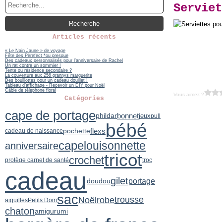
Serviet
Articles récents
« Le Nain Jaune » de voyage
Fête des Pèrefect *ou presque
Des cadeaux personnalisés pour l’anniversaire de Rachel
Un rat contre un sommier !
Tente ou résidence secondaire ?
La couverture aux 256 grannys marguerite
Des bouillottes pour un cadeau douillet !
Tableau d’affichage - Recevoir un DIY pour Noël
Câble de téléphone floral
Vous aimez ?
Catégories
cape de portage
phildar
bonnet
jeux
pull
bébé
flexs
pochette
cadeau de naissance
cape
louisonnette
anniversaire
tricot
crochet
protège carnet de santé
troc
cadeau
gilet
portage
doudou
sac
trousse
Noël
robe
aiguilles
Petits Dom
chaton
amigurumi