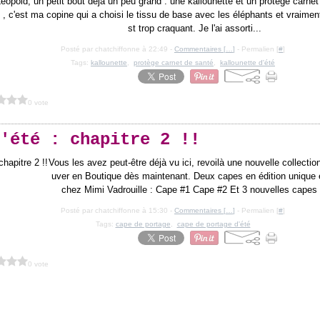
éopold, un petit bout déjà un peu grand : une kallounette et un protège carnet
 , c'est ma copine qui a choisi le tissu de base avec les éléphants et vraiment, 
st trop craquant. Je l'ai assorti...
Posté par chatchiffonne à 22:49 -
Commentaires [
…
]
- Permalien [
#
]
Tags:
kallounette
,
protège carnet de santé
,
kallounette d'été
0 vote
'été : chapitre 2 !!
Vous les avez peut-être déjà vu ici, revoilà une nouvelle collectio
uver en Boutique dès maintenant. Deux capes en édition unique 
chez Mimi Vadrouille : Cape #1 Cape #2 Et 3 nouvelles capes e
Posté par chatchiffonne à 15:30 -
Commentaires [
…
]
- Permalien [
#
]
Tags:
cape de portage
,
cape de portage d'été
0 vote