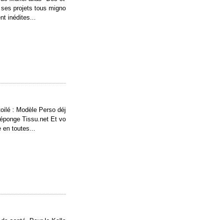
c ses projets tous migno
t inédites...
oilé : Modèle Perso déj
, éponge Tissu.net Et vo
 en toutes...