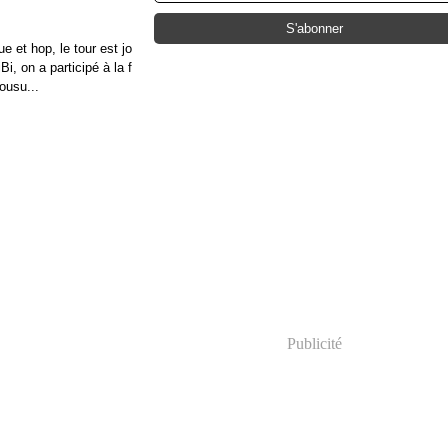
e et hop, le tour est jo
i, on a participé à la f
ousu...
Publicité