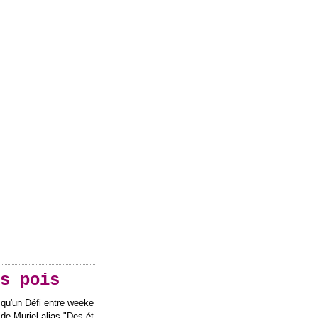
s pois
 qu'un Défi entre weeke
 de Muriel alias "Des ét