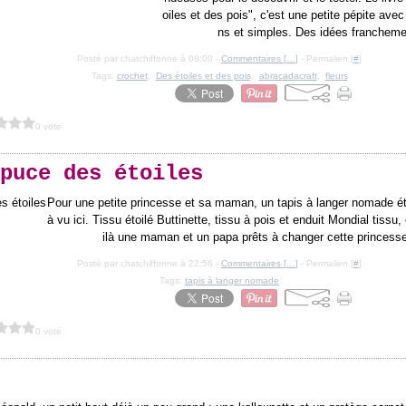
oiles et des pois", c'est une petite pépite ave
ns et simples. Des idées franchemen
Posté par chatchiffonne à 08:00 -
Commentaires [
…
]
- Permalien [
#
]
Tags:
crochet
,
Des étoiles et des pois
,
abracadacraft
,
fleurs
0 vote
puce des étoiles
Pour une petite princesse et sa maman, un tapis à langer nomade ét
à vu ici. Tissu étoilé Buttinette, tissu à pois et enduit Mondial tissu
ilà une maman et un papa prêts à changer cette princesse
Posté par chatchiffonne à 22:56 -
Commentaires [
…
]
- Permalien [
#
]
Tags:
tapis à langer nomade
0 vote