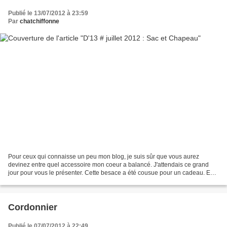
Publié le 13/07/2012 à 23:59
Par
chatchiffonne
Pour ceux qui connaisse un peu mon blog, je suis sûr que vous aurez
devinez entre quel accessoire mon coeur a balancé. J'attendais ce grand
jour pour vous le présenter. Cette besace a été cousue pour un cadeau. En
fait, une de mes amies a eu un coup de...
Cordonnier
Publié le 07/07/2012 à 22:49