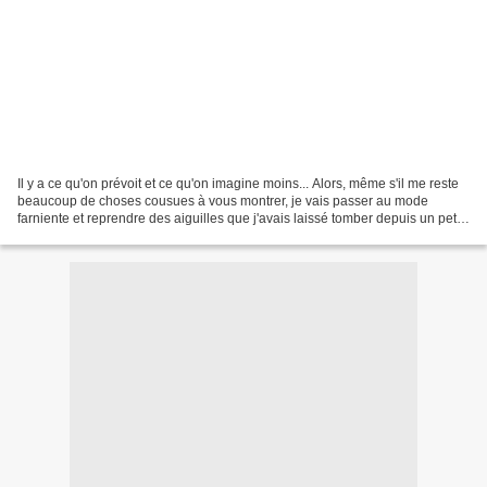
Il y a ce qu'on prévoit et ce qu'on imagine moins... Alors, même s'il me reste
beaucoup de choses cousues à vous montrer, je vais passer au mode
farniente et reprendre des aiguilles que j'avais laissé tomber depuis un petit
moment. Et je crois que certaines...