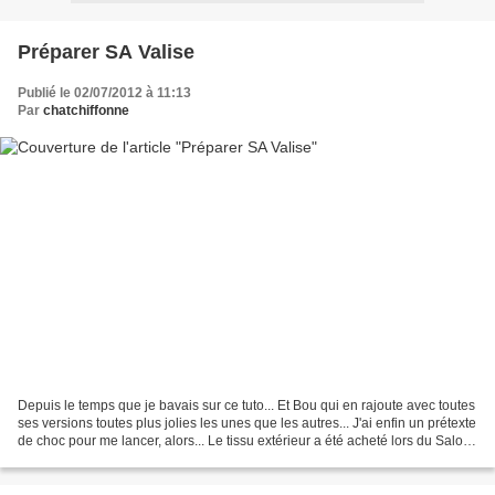
Préparer SA Valise
Publié le 02/07/2012 à 11:13
Par
chatchiffonne
Depuis le temps que je bavais sur ce tuto... Et Bou qui en rajoute avec toutes
ses versions toutes plus jolies les unes que les autres... J'ai enfin un prétexte
de choc pour me lancer, alors... Le tissu extérieur a été acheté lors du Salon
Mode et Tissu....