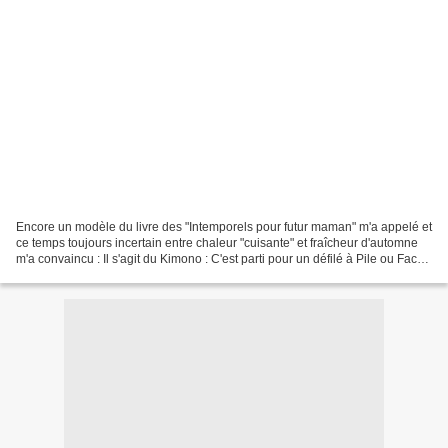
Encore un modèle du livre des "Intemporels pour futur maman" m'a appelé et
ce temps toujours incertain entre chaleur "cuisante" et fraîcheur d'automne
m'a convaincu : Il s'agit du Kimono : C'est parti pour un défilé à Pile ou Face :
J'ai donc choisi de...