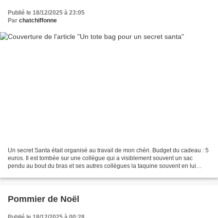
Publié le 18/12/2025 à 23:05
Par
chatchiffonne
Un secret Santa était organisé au travail de mon chéri. Budget du cadeau : 5
euros. Il est tombée sur une collègue qui a visiblement souvent un sac
pendu au bout du bras et ses autres collègues la taquine souvent en lui
disant qu’elle trimballe son baisenville....
Pommier de Noël
Publié le 18/12/2025 à 00:28