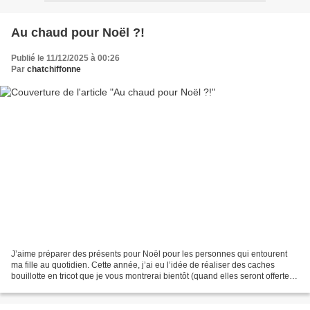
Au chaud pour Noël ?!
Publié le 11/12/2025 à 00:26
Par
chatchiffonne
J’aime préparer des présents pour Noël pour les personnes qui entourent
ma fille au quotidien. Cette année, j’ai eu l’idée de réaliser des caches
bouillotte en tricot que je vous montrerai bientôt (quand elles seront offertes
!!). Il se trouve que mon...