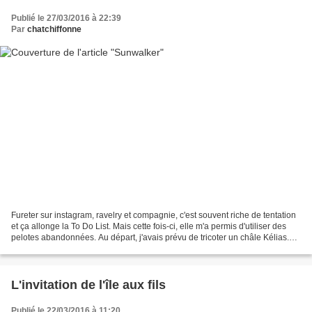
Publié le 27/03/2016 à 22:39
Par
chatchiffonne
Fureter sur instagram, ravelry et compagnie, c'est souvent riche de tentation
et ça allonge la To Do List. Mais cette fois-ci, elle m'a permis d'utiliser des
pelotes abandonnées. Au départ, j'avais prévu de tricoter un châle Kélias.
Mais le rose n'était...
L'invitation de l'île aux fils
Publié le 22/03/2016 à 11:20