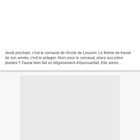
Jeudi prochain, c'est le carnaval de l'école de Louison. Le thème de travail
de son année, c'est le potager. Alors pour le carnaval, place aux jolies
plantes !! J'aurai bien fait un déguisement d'épouvantail. Elle adore
"Paillasse" l'épouvantail de l'école....