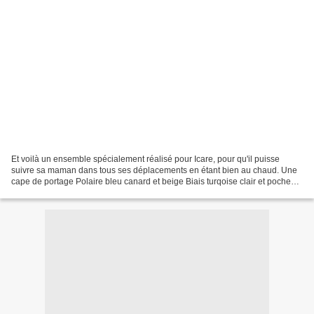
Et voilà un ensemble spécialement réalisé pour Icare, pour qu'il puisse
suivre sa maman dans tous ses déplacements en étant bien au chaud. Une
cape de portage Polaire bleu canard et beige Biais turqoise clair et poche
petites baleines du marché du tissu...