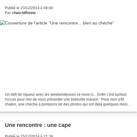
Publié le 23/12/2014 à 08:00
Par
chatchiffonne
Un défi de rigueur avec les weekendeuses ce mois-ci... Enfin c'est surtout
l'occas pour moi de vous présenter une bidouille maison : Pour mon p'tit
chaton, une chèche à pompons (et des photos qui ont déjà quelques mois...)
Louison avait un foulard turquoise-vert...
Une rencontre : une cape
Publié le 15/12/2014 à 21:36