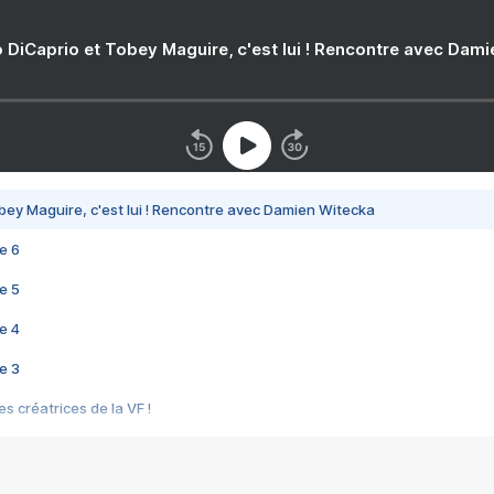
 DiCaprio et Tobey Maguire, c'est lui ! Rencontre avec Dam
bey Maguire, c'est lui ! Rencontre avec Damien Witecka
e 6
e 5
e 4
e 3
s créatrices de la VF !
e 2
e 1