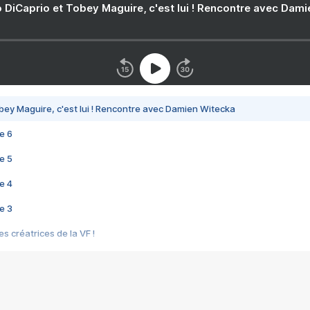
 DiCaprio et Tobey Maguire, c'est lui ! Rencontre avec Dam
bey Maguire, c'est lui ! Rencontre avec Damien Witecka
e 6
e 5
e 4
e 3
s créatrices de la VF !
e 2
e 1
e Mektoub My Love arrive enfin ! Rencontre avec Shaïn Boumedine et Sal