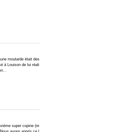
aune moutarde était des
sé à Louison de lui réali
n...
uxième super copine (re
 Nous avons appris ce l