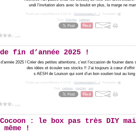
undi l’invitation alors avec le boulot en plus, la marge ne ma
Posté par chatchiffonne à 04:32 -
Commentaires [
…
]
- Permalien [
#
]
Tags:
Crochet
,
cadeau
0 vote
de fin d’année 2025 !
Créer des petites attentions, c’est l’occasion de fouiner dans
des idées et écouler ses stocks !! J’ai toujours à cœur d’offrir
s AESH de Louison qui sont d’un bon soutien tout au long d
Posté par chatchiffonne à 15:32 -
Commentaires [
…
]
- Permalien [
#
]
Tags:
cadeau
,
crochet
,
sac
0 vote
Cocoon : le box pas très DIY mai
 même !