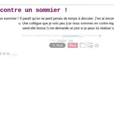
contre un sommier !
Il paraît qu’on ne perd jamais de temps à discuter. J’en ai encor
u. Une collègue que je vois peu (car nous sommes en contre équi
uand elle bosse !) me demande un jour si je peux lui réaliser u
Posté par chatchiffonne à 23:43 -
Commentaires [
…
]
- Permalien [
#
]
Tags:
Crochet
,
troc
0 vote