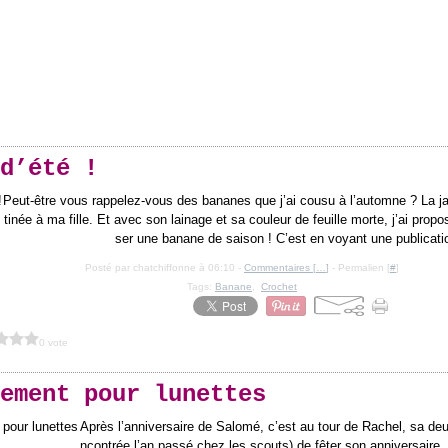
d’été !
Peut-être vous rappelez-vous des bananes que j’ai cousu à l’automne ? La j
tinée à ma fille. Et avec son lainage et sa couleur de feuille morte, j’ai propo
ser une banane de saison ! C’est en voyant une publicatio
Posté par chatchiffonne à 06:10 -
Commentaires [
…
]
- Permalien [
#
]
Tags:
Banane
,
Crochet
0 vote
ement pour lunettes
Après l’anniversaire de Salomé, c’est au tour de Rachel, sa de
ncontrée l’an passé chez les scouts) de fêter son anniversaire.