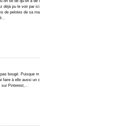
ú on se dit qu’on a de l
 déjà pu le voir par ici
ins de pelotes de sa ma
é...
’a pas bougé. Puisque m
 faire à elle aussi un c
sur Pinterest,...