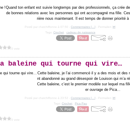
Quand ton enfant est suivie longtemps par des professionnels, ça crée des
de bonnes relations avec les personnes qui ont accompagné ma fille. Ces
rière nous maintenant. Il est temps de donner priorité à 
Posté par chatchiffonne à 07:50 -
Commentaires [
…
]
- Permalien [
#
]
Tags:
Crochet
,
cadeau de naissance
0 vote
a baleine qui tourne qui vire…
Cette baleine, je l’ai commencé il y a des mois et des 
nt abandonné au grand désespoir de Louison qui m’a r
Cette baleine, c’est le premier modèle sur lequel ma fill
er ouvrage de Pica...
Posté par chatchiffonne à 23:52 -
Commentaires [
…
]
- Permalien [
#
]
Tags:
Crochet
,
Pica Pau
0 vote