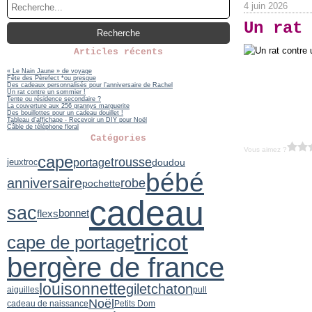
4 juin 2026
Un rat 
Articles récents
« Le Nain Jaune » de voyage
Fête des Pèrefect *ou presque
Des cadeaux personnalisés pour l’anniversaire de Rachel
Un rat contre un sommier !
Tente ou résidence secondaire ?
La couverture aux 256 grannys marguerite
Des bouillottes pour un cadeau douillet !
Tableau d’affichage - Recevoir un DIY pour Noël
Câble de téléphone floral
Catégories
Vous aimez ?
cape
trousse
portage
jeux
doudou
troc
bébé
anniversaire
robe
pochette
cadeau
sac
flexs
bonnet
tricot
cape de portage
bergère de france
louisonnette
gilet
chaton
aiguilles
pull
Noël
cadeau de naissance
Petits Dom