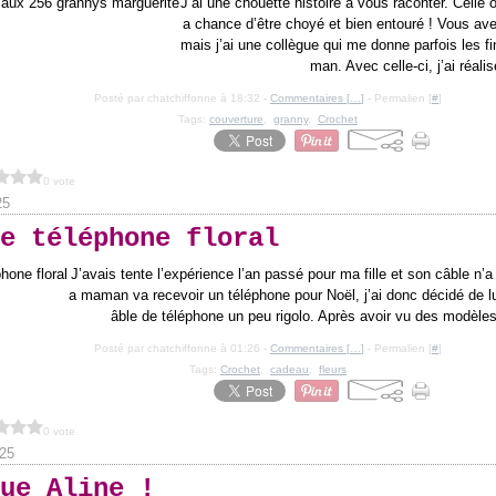
J’ai une chouette histoire à vous raconter. Celle o
a chance d’être choyé et bien entouré ! Vous avez
mais j’ai une collègue qui me donne parfois les f
man. Avec celle-ci, j’ai réalis
Posté par chatchiffonne à 18:32 -
Commentaires [
…
]
- Permalien [
#
]
Tags:
couverture
,
granny
,
Crochet
0 vote
25
e téléphone floral
J’avais tente l’expérience l’an passé pour ma fille et son câble n
a maman va recevoir un téléphone pour Noël, j’ai donc décidé de lui
âble de téléphone un peu rigolo. Après avoir vu des modèles 
Posté par chatchiffonne à 01:26 -
Commentaires [
…
]
- Permalien [
#
]
Tags:
Crochet
,
cadeau
,
fleurs
0 vote
25
ue Aline !