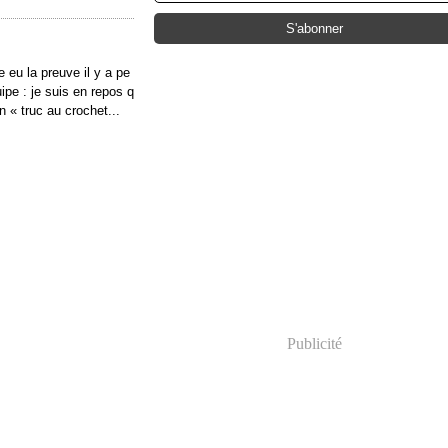
e eu la preuve il y a pe
pe : je suis en repos q
n « truc au crochet...
Publicité