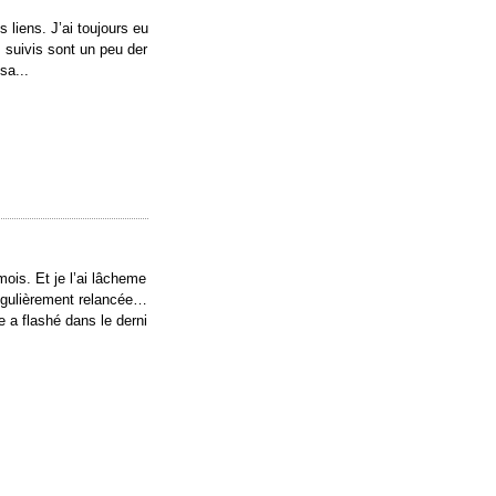
 liens. J’ai toujours eu
 suivis sont un peu der
sa...
mois. Et je l’ai lâcheme
égulièrement relancée…
e a flashé dans le derni