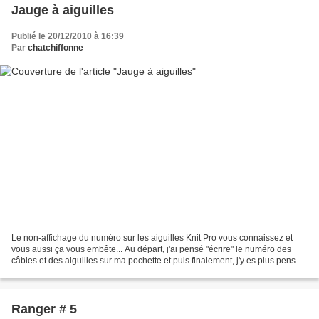
Jauge à aiguilles
Publié le 20/12/2010 à 16:39
Par
chatchiffonne
Le non-affichage du numéro sur les aiguilles Knit Pro vous connaissez et
vous aussi ça vous embête... Au départ, j'ai pensé "écrire" le numéro des
câbles et des aiguilles sur ma pochette et puis finalement, j'y es plus pensé
(ou si peu) et j'ai pas trouvé...
Ranger # 5