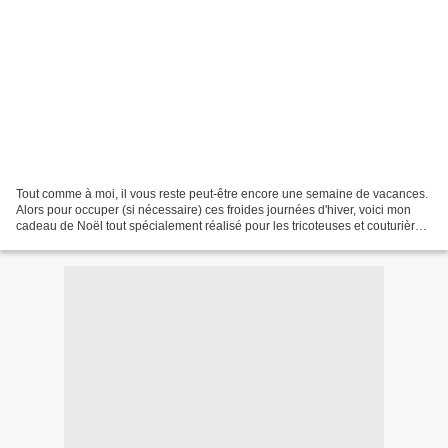
Tout comme à moi, il vous reste peut-être encore une semaine de vacances.
Alors pour occuper (si nécessaire) ces froides journées d'hiver, voici mon
cadeau de Noël tout spécialement réalisé pour les tricoteuses et couturière
que vous êtes. trousse_pour_aiguilles_circulaires_knit_pro...