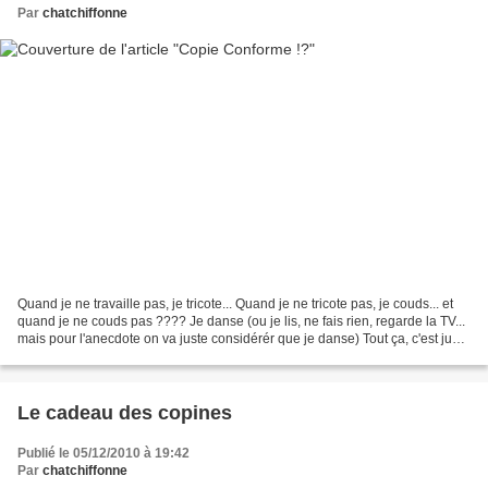
Par
chatchiffonne
Quand je ne travaille pas, je tricote... Quand je ne tricote pas, je couds... et
quand je ne couds pas ???? Je danse (ou je lis, ne fais rien, regarde la TV...
mais pour l'anecdote on va juste considérér que je danse) Tout ça, c'est juste
un bon prétexte...
Le cadeau des copines
Publié le 05/12/2010 à 19:42
Par
chatchiffonne