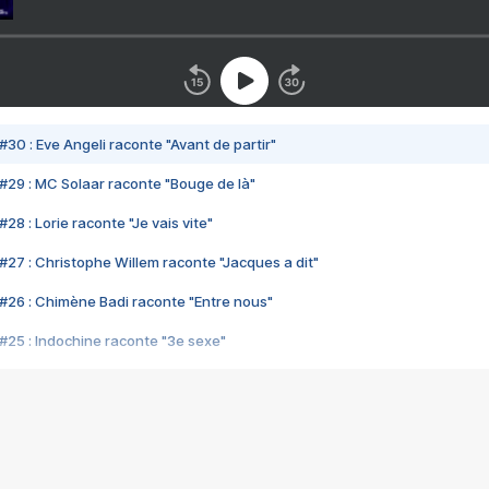
#30 : Eve Angeli raconte "Avant de partir"
#29 : MC Solaar raconte "Bouge de là"
28 : Lorie raconte "Je vais vite"
#27 : Christophe Willem raconte "Jacques a dit"
#26 : Chimène Badi raconte "Entre nous"
#25 : Indochine raconte "3e sexe"
#24 : Zaho raconte "C'est chelou"
#23 : Patrick Bruel raconte "Au café des délices"
#22 : Kyo raconte "Le chemin"