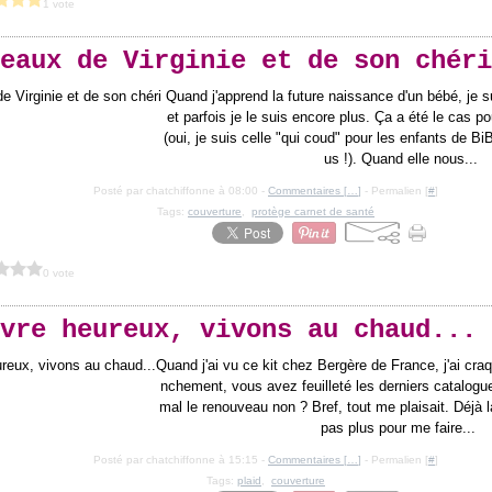
1 vote
eaux de Virginie et de son chéri
Quand j'apprend la future naissance d'un bébé, je 
et parfois je le suis encore plus. Ça a été le cas po
(oui, je suis celle "qui coud" pour les enfants de Bi
us !). Quand elle nous...
Posté par chatchiffonne à 08:00 -
Commentaires [
…
]
- Permalien [
#
]
Tags:
couverture
,
protège carnet de santé
0 vote
vre heureux, vivons au chaud...
Quand j'ai vu ce kit chez Bergère de France, j'ai cr
nchement, vous avez feuilleté les derniers catalog
mal le renouveau non ? Bref, tout me plaisait. Déjà la 
pas plus pour me faire...
Posté par chatchiffonne à 15:15 -
Commentaires [
…
]
- Permalien [
#
]
Tags:
plaid
,
couverture