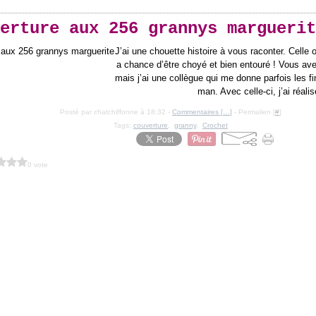
erture aux 256 grannys marguerit
J’ai une chouette histoire à vous raconter. Celle o
a chance d’être choyé et bien entouré ! Vous avez
mais j’ai une collègue qui me donne parfois les f
man. Avec celle-ci, j’ai réalis
Posté par chatchiffonne à 18:32 -
Commentaires [
…
]
- Permalien [
#
]
Tags:
couverture
,
granny
,
Crochet
0 vote