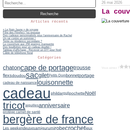
26 mai 2026
La couv
Articles récents
« Le Nain Jaune » de voyage
Fête des Pèrefect *ou presque
Des cadeaux personnalisés pour l’anniversaire de Rachel
Un rat contre un sommier !
Tente ou résidence secondaire ?
La couverture aux 256 grannys marguerite
Des bouillottes pour un cadeau douillet !
Tableau d’affichage - Recevoir un DIY pour Noël
Câble de téléphone floral
Catégories
cape de portage
chaton
trousse
Vous aimez ?
sac
gilet
portage
flexs
doudou
bonnet
Petits Dom
louisonnette
cadeau de naissance
cadeau
Noël
phildar
pochette
pull
tricot
anniversaire
aiguilles
protège carnet de santé
bergère de france
crochet
robe
amigurumi
jeux
Les weekendeuses