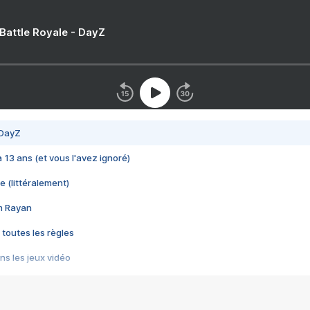
 Battle Royale - DayZ
 DayZ
 a 13 ans (et vous l'avez ignoré)
e (littéralement)
im Rayan
 toutes les règles
s les jeux vidéo
us choquant de Rockstar ? - Le scandale BULLY
e plus moche de Steam