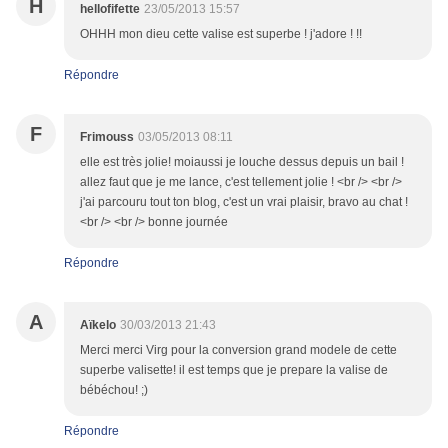
H
hellofifette
23/05/2013 15:57
OHHH mon dieu cette valise est superbe ! j'adore ! !!
Répondre
F
Frimouss
03/05/2013 08:11
elle est très jolie! moiaussi je louche dessus depuis un bail !
allez faut que je me lance, c'est tellement jolie ! <br /> <br />
j'ai parcouru tout ton blog, c'est un vrai plaisir, bravo au chat !
<br /> <br /> bonne journée
Répondre
A
Aïkelo
30/03/2013 21:43
Merci merci Virg pour la conversion grand modele de cette
superbe valisette! il est temps que je prepare la valise de
bébéchou! ;)
Répondre