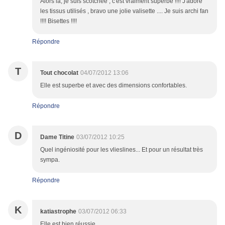
Alors là, je suis scotchée , c'est vraiment superbe !!!! J'adore
les tissus utilisés , bravo une jolie valisette .... Je suis archi fan
!!!! Bisettes !!!!
Répondre
T
Tout chocolat
04/07/2012 13:06
Elle est superbe et avec des dimensions confortables.
Répondre
D
Dame Titine
03/07/2012 10:25
Quel ingéniosité pour les vlieslines... Et pour un résultat très
sympa.
Répondre
K
katiastrophe
03/07/2012 06:33
Elle est bien réussie.