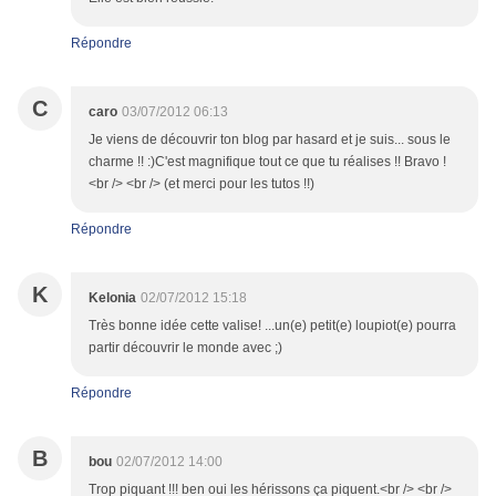
Répondre
C
caro
03/07/2012 06:13
Je viens de découvrir ton blog par hasard et je suis... sous le
charme !! :)C'est magnifique tout ce que tu réalises !! Bravo !
<br /> <br /> (et merci pour les tutos !!)
Répondre
K
Kelonia
02/07/2012 15:18
Très bonne idée cette valise! ...un(e) petit(e) loupiot(e) pourra
partir découvrir le monde avec ;)
Répondre
B
bou
02/07/2012 14:00
Trop piquant !!! ben oui les hérissons ça piquent.<br /> <br />