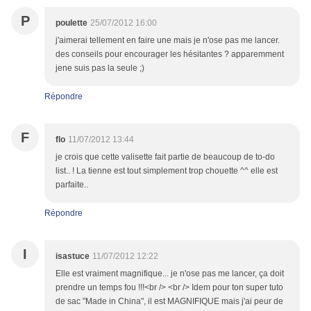
P
poulette
25/07/2012 16:00
j'aimerai tellement en faire une mais je n'ose pas me lancer.
des conseils pour encourager les hésitantes ? apparemment
jene suis pas la seule ;)
Répondre
F
flo
11/07/2012 13:44
je crois que cette valisette fait partie de beaucoup de to-do
list.. ! La tienne est tout simplement trop chouette ^^ elle est
parfaite..
Répondre
I
isastuce
11/07/2012 12:22
Elle est vraiment magnifique... je n'ose pas me lancer, ça doit
prendre un temps fou !!!<br /> <br /> Idem pour ton super tuto
de sac "Made in China", il est MAGNIFIQUE mais j'ai peur de