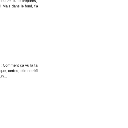
n peu ?!! Tu te prépares,
! Mais dans le fond, t'a
 : Comment ça vu la tai
ue, certes, elle ne réfl
un...