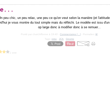
e...
Un peu chic, un peu relax, une peu ce qu'on veut selon la manière (et l'attitude 
rd'hui je vous montre du tout simple mais du réfléchi. Le modèle est issu d'un
op large donc à modifier donc à se remuer...
Posté par chatchiffonne à 19:40 -
Commentaires [
…
]
- Permalien [
#
]
Tags:
robe
,
JCA
,
Ginette
1 vote