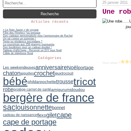
25 janvier 2011
Une rob
...
Articles récents
jou
« Le Nain Jaune » de voyage
Fête des Pèrefect *ou presque
Des cadeaux personnalisés pour l’anniversaire de Rachel
Un rat contre un sommier !
Tente ou résidence secondaire ?
La couverture aux 256 grannys marguerite
Des bouillottes pour un cadeau douillet !
Tableau d’affichage - Recevoir un DIY pour Noël
Câble de téléphone floral
Catégories
Vous aimez ?
anniversaire
Noël
portage
Les weekendeuses
crochet
chaton
jeux
aiguilles
troc
pull
bébé
tricot
trousse
phildar
pochette
robe
amigurumi
doudou
protège carnet de santé
bergère de france
sac
louisonnette
bonnet
cape
gilet
flexs
cadeau de naissance
cape de portage