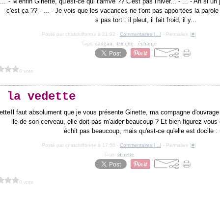
- M'enfin Ginette, qu'est-ce qui t'arrive ?? C'est pas l'hiver... - ... - Ah si u
c'est ça ?? - ... - Je vois que les vacances ne t'ont pas apportées la parole 
s pas tort : il pleut, il fait froid, il y...
Posté par chatchiffonne à 21:02 -
Commentaires [
…
]
- Permalien [
#
]
Tags:
cadeau
,
Ginette
,
écharpe
0 vote
 la vedette
Il faut absolument que je vous présente Ginette, ma compagne d'ouvrage
lle de son cerveau, elle doit pas m'aider beaucoup ? Et bien figurez-vous q
échit pas beaucoup, mais qu'est-ce qu'elle est docile : 
Posté par chatchiffonne à 17:50 -
Commentaires [
…
]
- Permalien [
#
]
Tags:
Ginette
0 vote