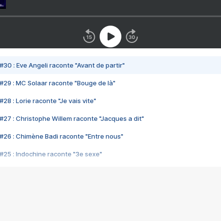
#30 : Eve Angeli raconte "Avant de partir"
#29 : MC Solaar raconte "Bouge de là"
28 : Lorie raconte "Je vais vite"
#27 : Christophe Willem raconte "Jacques a dit"
#26 : Chimène Badi raconte "Entre nous"
#25 : Indochine raconte "3e sexe"
#24 : Zaho raconte "C'est chelou"
#23 : Patrick Bruel raconte "Au café des délices"
#22 : Kyo raconte "Le chemin"