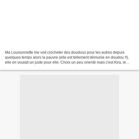
Ma Louisonnette me voit crocheter des doudous pour les autres depuis
quelques temps alors la pauvre (elle est tellement démunie en doudou !!),
elle en voulait un juste pour elle. Choix un peu orienté mais c'est Kira, le
kangourou créé par Lalylala qui...