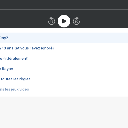
 DayZ
 a 13 ans (et vous l'avez ignoré)
e (littéralement)
im Rayan
 toutes les règles
s les jeux vidéo
us choquant de Rockstar ? - Le scandale BULLY
e plus moche de Steam
du RÊVE tourne au CAUCHEMAR