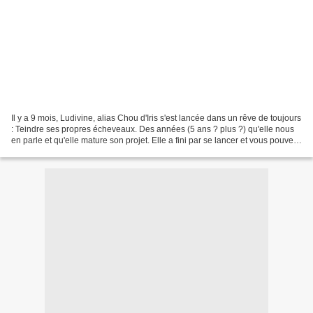
Il y a 9 mois, Ludivine, alias Chou d'Iris s'est lancée dans un rêve de toujours
: Teindre ses propres écheveaux. Des années (5 ans ? plus ?) qu'elle nous
en parle et qu'elle mature son projet. Elle a fini par se lancer et vous pouvez
dorénavant retrouver...