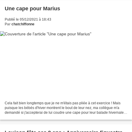
Une cape pour Marius
Publié le 05/12/2021 à 18:43
Par
chatchiffonne
Cela fait bien longtemps que je ne m'étais pas pliée à cet exercice ! Mais
puisque les bébés d'hiver montrent le bout de leur nez, ma collègue m'a
demandé si j'accepterai de lui coudre une cape pour leur balade hivernale.
Son amoureux et elle ont flashé...