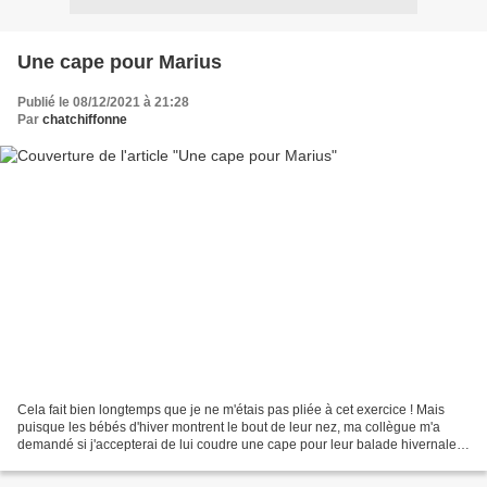
Une cape pour Marius
Publié le 08/12/2021 à 21:28
Par
chatchiffonne
Cela fait bien longtemps que je ne m'étais pas pliée à cet exercice ! Mais
puisque les bébés d'hiver montrent le bout de leur nez, ma collègue m'a
demandé si j'accepterai de lui coudre une cape pour leur balade hivernale.
Son amoureux et elle ont flashé...