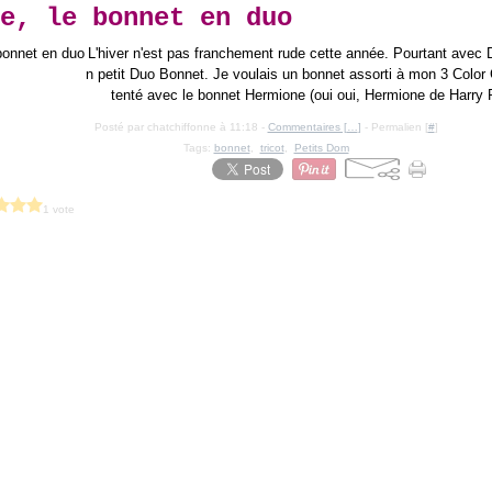
e, le bonnet en duo
L'hiver n'est pas franchement rude cette année. Pourtant avec Do
n petit Duo Bonnet. Je voulais un bonnet assorti à mon 3 Color 
tenté avec le bonnet Hermione (oui oui, Hermione de Harry Po
Posté par chatchiffonne à 11:18 -
Commentaires [
…
]
- Permalien [
#
]
Tags:
bonnet
,
tricot
,
Petits Dom
1 vote