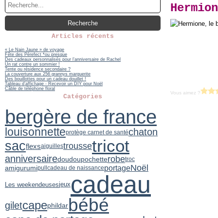
Hermion
Articles récents
« Le Nain Jaune » de voyage
Fête des Pèrefect *ou presque
Des cadeaux personnalisés pour l’anniversaire de Rachel
Un rat contre un sommier !
Tente ou résidence secondaire ?
La couverture aux 256 grannys marguerite
Des bouillottes pour un cadeau douillet !
Tableau d’affichage - Recevoir un DIY pour Noël
Câble de téléphone floral
Vous aimez ?
Catégories
bergère de france
louisonnette
chaton
protège carnet de santé
tricot
sac
trousse
flexs
aiguilles
anniversaire
robe
doudou
pochette
troc
Noël
portage
amigurumi
pull
cadeau de naissance
cadeau
jeux
Les weekendeuses
bébé
cape
gilet
phildar