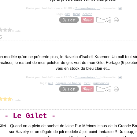
Posté par chatchiffonne à 10:00 -
Commentaires [
…
]
- Permalien [
#
]
Tags:
gilet
,
tricot
,
ecoton
0 vote
5
un modèle qu'on ne présente plus, le Ravello d'Isabell Kraemer. Un pull tout si
 réaliser, le restant de mes pelotes de gris-vert de mon Gilet Portage (6 pelotes)
vais en stock du bleu clair et...
Posté par chatchiffonne à 17:15 -
Commentaires [
…
]
- Permalien [
#
]
Tags:
pull
,
bergère de france
,
tricot
,
purmerinos
1 vote
 - Le Gilet -
Quand on a plein de sachet de laine Pur Mérinos issus de la Grande Bra
sur Ravelry et on dégote de joli modèle à joli point fantaisie !! Du coup, 