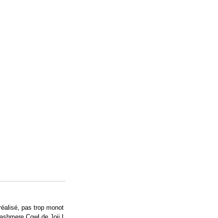
réalisé, pas trop monot
Cashmere Cowl de Joji L