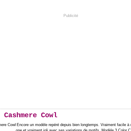
Publicité
 Cashmere Cowl
Encore un modèle repéré depuis bien longtemps. Vraiment facile à 
one et vraiment joli avec ses variations de motifs. Modèle 3 Color 