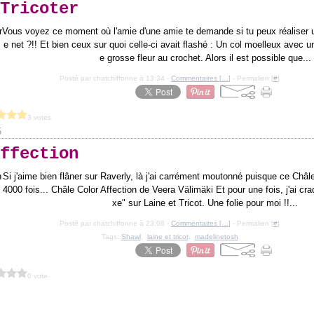
Tricoter
Vous voyez ce moment où l'amie d'une amie te demande si tu peux réaliser un 
e net ?!! Et bien ceux sur quoi celle-ci avait flashé : Un col moelleux avec 
e grosse fleur au crochet. Alors il est possible que...
Posté par chatchiffonne à 13:34 -
Commentaires [
…
]
- Permalien [
#
]
3 votes
5
ffection
Si j'aime bien flâner sur Raverly, là j'ai carrément moutonné puisque ce Châle
4000 fois... Châle Color Affection de Veera Välimäki Et pour une fois, j'ai cra
xe" sur Laine et Tricot. Une folie pour moi !!...
Posté par chatchiffonne à 23:08 -
Commentaires [
…
]
- Permalien [
#
]
Tags:
Shawl
,
laine et tricot
,
madelinetosh
0 vote