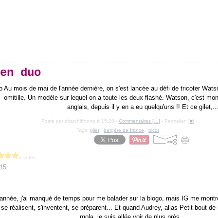
en duo
Au mois de mai de l'année dernière, on s'est lancée au défi de tricoter Wat
omitille. Un modèle sur lequel on a toute les deux flashé. Watson, c'est mon
anglais, depuis il y en a eu quelqu'uns !! Et ce gilet,..
Posté par chatchiffonne à 15:20 -
Commentaires [
…
]
- Permalien [
#
]
Tags:
gilet
,
bergère de france
,
tricot
2 votes
15
année, j'ai manqué de temps pour me balader sur la blogo, mais IG me montre
 se réalisent, s'inventent, se préparent... Et quand Audrey, alias Petit bout d
rgola, je suis allée voir de plus près...