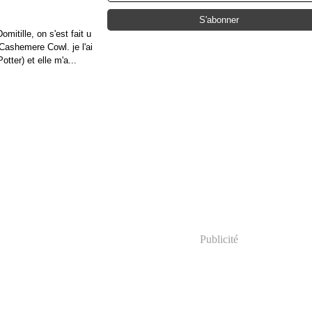
mitille, on s'est fait u
Cashemere Cowl. je l'ai
tter) et elle m'a...
Publicité