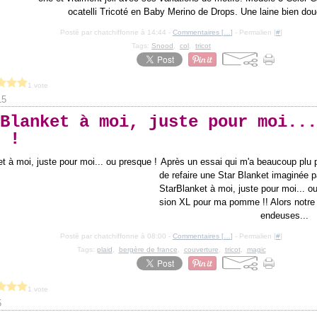
ocatelli Tricoté en Baby Merino de Drops. Une laine bien dou
Posté par chatchiffonne à 14:44 -
Commentaires [
…
]
- Permalien [
#
]
Tags:
Snood
,
col
,
tricot
1 vote
15
Blanket à moi, juste pour moi...
 !
Après un essai qui m'a beaucoup plu p
de refaire une Star Blanket imaginée 
StarBlanket à moi, juste pour moi... o
sion XL pour ma pomme !! Alors notre 
endeuses...
Posté par chatchiffonne à 08:00 -
Commentaires [
…
]
- Permalien [
#
]
Tags:
plaid
,
bergère de france
,
couverture
,
tricot
,
magic
1 vote
5