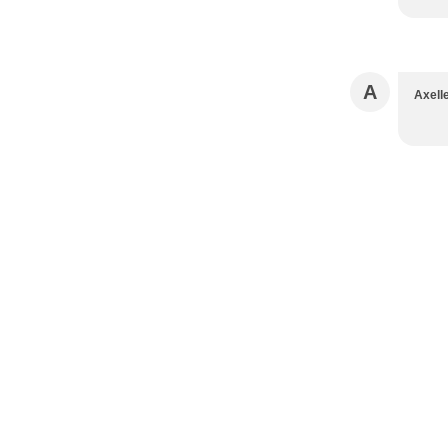
A
Axell