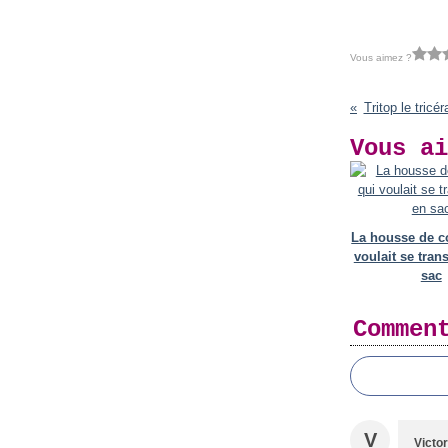
Vous aimez ?
Tritop le tricé
Vous ai
La housse de c
voulait se tran
sac
Commen
V
Victor