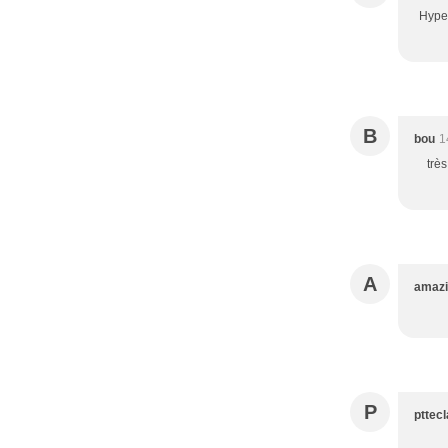
Hyper
B
bou
1
très
A
amaz
P
pttecl