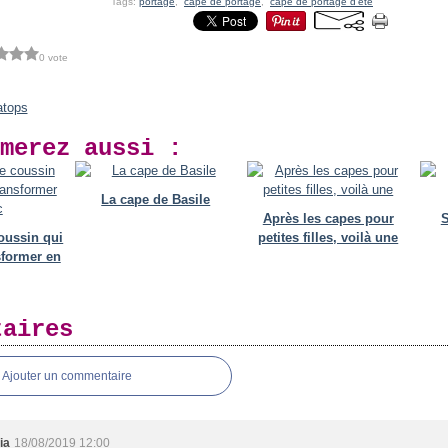
Tags:
portage
,
cape de portage
,
cape de portage d'été
0 vote
ratops
merez aussi :
La cape de Basile
Après les capes pour
S
oussin qui
petites filles, voilà une
sformer en
taires
Ajouter un commentaire
ia
18/08/2019 12:00