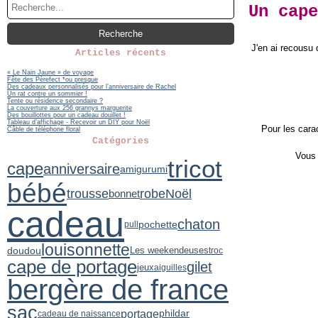
Un cape
J'en ai recousu 
Articles récents
« Le Nain Jaune » de voyage
Fête des Pèrefect *ou presque
Des cadeaux personnalisés pour l’anniversaire de Rachel
Un rat contre un sommier !
Tente ou résidence secondaire ?
La couverture aux 256 grannys marguerite
Des bouillottes pour un cadeau douillet !
Tableau d’affichage - Recevoir un DIY pour Noël
Pour les carac
Câble de téléphone floral
Catégories
Vous 
tricot
cape
anniversaire
amigurumi
bébé
trousse
robe
Noël
bonnet
cadeau
chaton
pochette
pull
louisonnette
doudou
Les weekendeuses
troc
cape de portage
gilet
jeux
aiguilles
bergère de france
sac
portage
phildar
cadeau de naissance