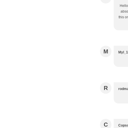
Hello
abso
this o
M
Myl_
R
rodma
C
Copsc