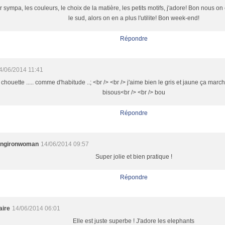
 sympa, les couleurs, le choix de la matière, les petits motifs, j'adore! Bon nous 
le sud, alors on en a plus l'utilite! Bon week-end!
Répondre
4/06/2014 11:41
 chouette ..... comme d'habitude ..; <br /> <br /> j'aime bien le gris et jaune ça march
bisous<br /> <br /> bou
Répondre
ingironwoman
14/06/2014 09:57
Super jolie et bien pratique !
Répondre
aire
14/06/2014 06:01
Elle est juste superbe ! J'adore les elephants