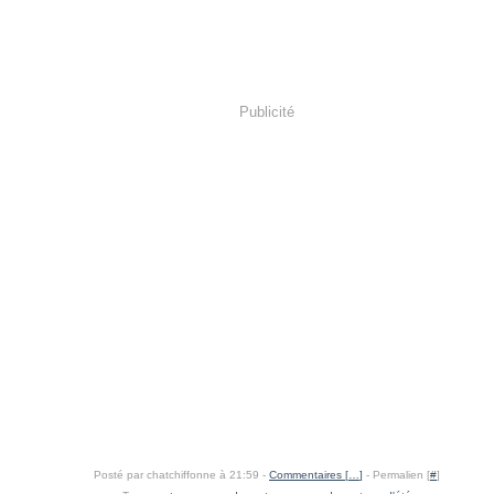
Publicité
Posté par chatchiffonne à 21:59 -
Commentaires [
…
]
- Permalien [
#
]