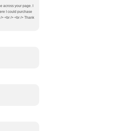
me across your page. I
here I could purchase
br /> <br /> <br /> Thank