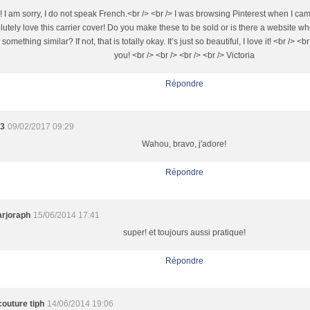
! I am sorry, I do not speak French.<br /> <br /> I was browsing Pinterest when I ca
lutely love this carrier cover! Do you make these to be sold or is there a website w
r something similar? If not, that is totally okay. It’s just so beautiful, I love it! <br /> <
you! <br /> <br /> <br /> <br /> Victoria
Répondre
13
09/02/2017 09:29
Wahou, bravo, j'adore!
Répondre
rjoraph
15/06/2014 17:41
super! et toujours aussi pratique!
Répondre
outure tiph
14/06/2014 19:06