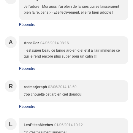
Je l'adore ! Moi aussi j'ai plein de langes qui se laisseraient
bien faire, tiens ;-) Et effectivement, elle l'a bien adopté !
Répondre
A
AnneCoz
04/06/2014 08:16
il est super beau ce lange arc-en-ciel et il a l'air immense ce
qui le rend encore plus super pour un calin !!!
Répondre
R
rodmarjoraph
02/06/2014 18:50
trop chouette cet arc en ciel doudou!
Répondre
L
LesPtitesMeches
01/06/2014 10:12
Oh c'est vraiment superbe!