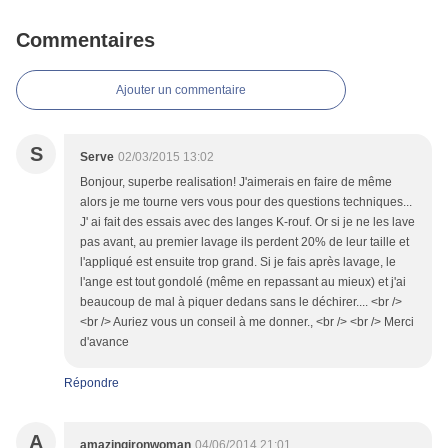
Commentaires
Ajouter un commentaire
S
Serve
02/03/2015 13:02
Bonjour, superbe realisation! J'aimerais en faire de même
alors je me tourne vers vous pour des questions techniques...
J' ai fait des essais avec des langes K-rouf. Or si je ne les lave
pas avant, au premier lavage ils perdent 20% de leur taille et
l'appliqué est ensuite trop grand. Si je fais après lavage, le
l'ange est tout gondolé (même en repassant au mieux) et j'ai
beaucoup de mal à piquer dedans sans le déchirer.... <br />
<br /> Auriez vous un conseil à me donner., <br /> <br /> Merci
d'avance
Répondre
A
amazingironwoman
04/06/2014 21:01