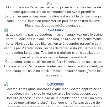
gagner...
Et comme vous l'avez peut-être vu, j'ai eu la grande chance de
tester quelques uns de ses modèles en avant première.
Le premier que je vais vous montrer est en fait le dernier que j'ai
cousu. Et oui, faut bien respecter un peu les chapitres du livre.
Place aux doudous météorologiques :
Ici, Louison n'a pas de doudous mais un lange Ikea qu'elle traîne
partout. Mais pas le blanc, non non, celui avec des petits motifs
verts. Alors des langes blancs, j'en ai à revendre puisqu'ils sont
vendus par 2.C'était donc l'occas de tenter le doudou Arc-en-Ciel,
un doudou-lange plat. Tout facile à réaliser si on s'applique un
peu et qu'on a un peu de temps devant soit.
Ce doudou, c'est aussi l'occas de faire l'inventaire de ses tissus.
Un constat, soit j'aime quasi toutes les couleurs, soit vraiment, j'ai
beaucoup de tissus en stock... Mais que voulez-vous, j'aime les
pois moi !!
Comme il était quasi improbable que mon Chaton apprivoise ce
doudou, j'ai choisi de le réaliser avec les deux options que
Domitille propose, c'est à dire de le doubler et de poser un biais
(parce que j'aiiiime le biais). Sauf que je ne l'ai pas doublé de