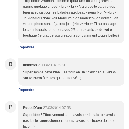
Trop belle! Vraiment contente (pour une fois que j'arrive à
gagné quelque chose).<br /> <br /> Ma crevette va être trop
bien avec ça pour les balades aux beaux jours !<br /> <br />
Je viendrais donc voir Mardi voir les modèles (les deux qu'on
voit en photo sont déja trés jolis!)<br /> <br /> Et au passage
je compléterais le panier avec 2/3 autres articles de votre
boutique (je craque vos créations sont vraiment toutes belles)
Répondre
D
didine68
27/03/2014 08:31
Super sympa cette idée. Les "tout en un " c'est génial !<br />
<br /> Bravo à celles qui ont trouvé :-)
Répondre
P
Petits D'om
27/03/2014 07:53
Super idée ! Effectivement tu en avais parlé mais je n'avais
pas fait le rapprochement et puis j'avais pas trouvé de toute
façon ;)