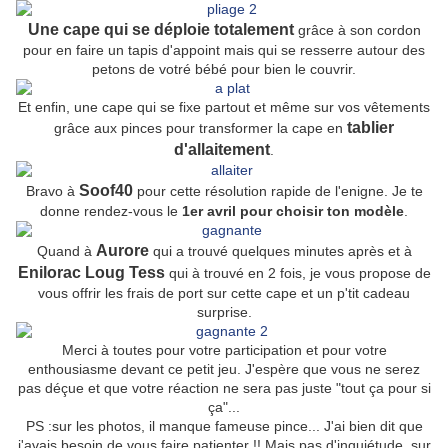
Une cape qui se déploie totalement
grâce à son cordon
pour en faire un tapis d'appoint mais qui se resserre autour des
petons de votré bébé pour bien le couvrir.
Et enfin, une cape qui se fixe partout et même sur vos vêtements
tablier
grâce aux pinces
pour transformer la cape en
d'allaitement
.
Soof40
Bravo à
pour cette résolution rapide de l'enigne. Je te
donne rendez-vous le
1er avril pour choisir ton modèle
.
Aurore
Quand à
qui a trouvé quelques minutes après et à
Enilorac Loug Tess
qui à trouvé en 2 fois, je vous propose de
vous offrir les frais de port sur cette cape et un p'tit cadeau
surprise.
Merci à toutes pour votre participation et pour votre
enthousiasme devant ce petit jeu. J'espère que vous ne serez
pas déçue et que votre réaction ne sera pas juste "tout ça pour si
ça"...
PS :sur les photos, il manque fameuse pince... J'ai bien dit que
j'avais besoin de vous faire patienter !! Mais pas d'inquiétude, sur