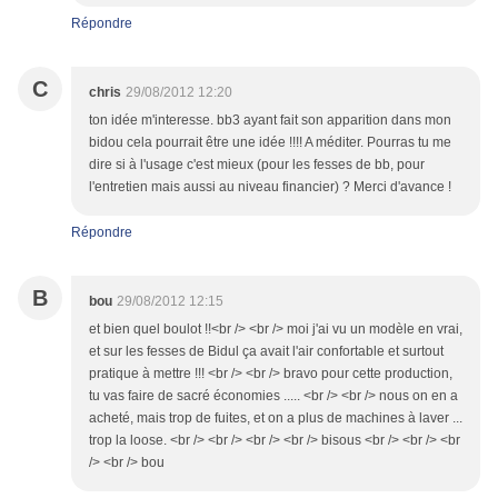
Répondre
C
chris
29/08/2012 12:20
ton idée m'interesse. bb3 ayant fait son apparition dans mon
bidou cela pourrait être une idée !!!! A méditer. Pourras tu me
dire si à l'usage c'est mieux (pour les fesses de bb, pour
l'entretien mais aussi au niveau financier) ? Merci d'avance !
Répondre
B
bou
29/08/2012 12:15
et bien quel boulot !!<br /> <br /> moi j'ai vu un modèle en vrai,
et sur les fesses de Bidul ça avait l'air confortable et surtout
pratique à mettre !!! <br /> <br /> bravo pour cette production,
tu vas faire de sacré économies ..... <br /> <br /> nous on en a
acheté, mais trop de fuites, et on a plus de machines à laver ...
trop la loose. <br /> <br /> <br /> <br /> bisous <br /> <br /> <br
/> <br /> bou