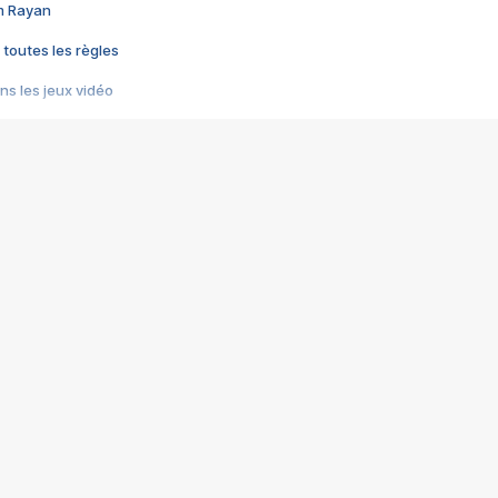
im Rayan
 toutes les règles
s les jeux vidéo
us choquant de Rockstar ? - Le scandale BULLY
e plus moche de Steam
du RÊVE tourne au CAUCHEMAR
pendant 8 heures
it… à tort
umiliés par un jeu vidéo
ire - Final Fantasy 8
ti un empire - Age of Empires
story DOFUS
tard, il crée l'un des pires jeux de tous les temps, MindsEye.