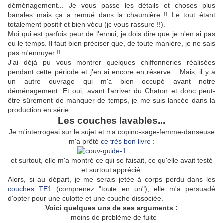
déménagement... Je vous passe les détails et choses plus
banales mais ça a remué dans la chaumière !! Le tout étant
totalement positif et bien vécu (je vous rassure !!).
Moi qui est parfois peur de l'ennui, je dois dire que je n'en ai pas
eu le temps. Il faut bien préciser que, de toute manière, je ne sais
pas m'ennuyer !!
J'ai déjà pu vous montrer quelques chiffonneries réalisées
pendant cette période et j'en ai encore en réserve... Mais, il y a
un autre ouvrage qui m'a bien occupé avant notre
déménagement. Et oui, avant l'arriver du Chaton et donc peut-
être
sûrement
de manquer de temps, je me suis lancée dans la
production en série :
Les couches lavables...
Je m'interrogeai sur le sujet et ma copino-sage-femme-danseuse
m'a prêté
ce très bon livre
:
et surtout, elle m'a montré ce qui se faisait, ce qu'elle avait testé
et surtout apprécié.
Alors, si au départ, je me serais jetée à corps perdu dans les
couches TE1
(comprenez "toute en un"), elle m'a persuadé
d'opter pour une culotte et une couche dissociée.
Voici quelques uns de ses arguments :
- moins de problème de fuite