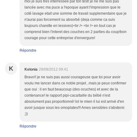
moi je suis trés interréssée par ton test! je ne me suis pas
lancée avec ma puce a l'epoque ayant l'impression que le
coté lavage etait une somme de travail supplementaire que je
n'aurai pas forcement su absorbé (deja comme ca suis
toujours charette en lessives)<br /> <br /> en tout cas je
comprend bien l'interet des couches en 2 parties du coup!bon
courage pour cette entreprise d'envergure!
Répondre
K
Kelonia
29/08/2012 09:41
Bravo!! je ne suis pas aussi courageuse que toi pour avoir
voulu me lancer dans ce noble projet...mais je peux confirmer
que oui : il en faut beaucoup (des ocuches) et avec de la
contenance! le rapport pipi-caca/taille du bébé n'est
absolument pas proportionné! lol le mien il lui est arrivé d'en
avoir jusque sous les omoplates!!! Ames sensibles s'abstenir.
;))
Répondre