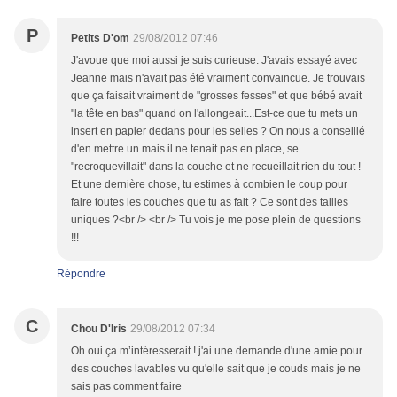
P
Petits D'om
29/08/2012 07:46
J'avoue que moi aussi je suis curieuse. J'avais essayé avec
Jeanne mais n'avait pas été vraiment convaincue. Je trouvais
que ça faisait vraiment de "grosses fesses" et que bébé avait
"la tête en bas" quand on l'allongeait...Est-ce que tu mets un
insert en papier dedans pour les selles ? On nous a conseillé
d'en mettre un mais il ne tenait pas en place, se
"recroquevillait" dans la couche et ne recueillait rien du tout !
Et une dernière chose, tu estimes à combien le coup pour
faire toutes les couches que tu as fait ? Ce sont des tailles
uniques ?<br /> <br /> Tu vois je me pose plein de questions
!!!
Répondre
C
Chou D'Iris
29/08/2012 07:34
Oh oui ça m’intéresserait ! j'ai une demande d'une amie pour
des couches lavables vu qu'elle sait que je couds mais je ne
sais pas comment faire