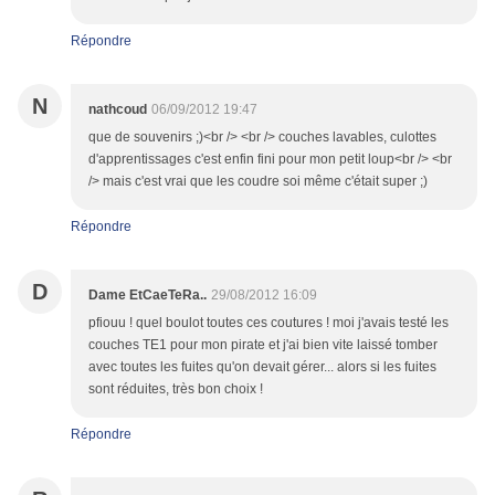
Répondre
N
nathcoud
06/09/2012 19:47
que de souvenirs ;)<br /> <br /> couches lavables, culottes
d'apprentissages c'est enfin fini pour mon petit loup<br /> <br
/> mais c'est vrai que les coudre soi même c'était super ;)
Répondre
D
Dame EtCaeTeRa..
29/08/2012 16:09
pfiouu ! quel boulot toutes ces coutures ! moi j'avais testé les
couches TE1 pour mon pirate et j'ai bien vite laissé tomber
avec toutes les fuites qu'on devait gérer... alors si les fuites
sont réduites, très bon choix !
Répondre