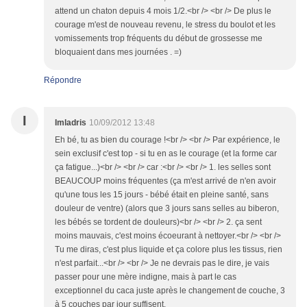
attend un chaton depuis 4 mois 1/2.<br /> <br /> De plus le
courage m'est de nouveau revenu, le stress du boulot et les
vomissements trop fréquents du début de grossesse me
bloquaient dans mes journées . =)
Répondre
I
Imladris
10/09/2012 13:48
Eh bé, tu as bien du courage !<br /> <br /> Par expérience, le
sein exclusif c'est top - si tu en as le courage (et la forme car
ça fatigue...)<br /> <br /> car :<br /> <br /> 1. les selles sont
BEAUCOUP moins fréquentes (ça m'est arrivé de n'en avoir
qu'une tous les 15 jours - bébé était en pleine santé, sans
douleur de ventre) (alors que 3 jours sans selles au biberon,
les bébés se tordent de douleurs)<br /> <br /> 2. ça sent
moins mauvais, c'est moins écoeurant à nettoyer.<br /> <br />
Tu me diras, c'est plus liquide et ça colore plus les tissus, rien
n'est parfait...<br /> <br /> Je ne devrais pas le dire, je vais
passer pour une mère indigne, mais à part le cas
exceptionnel du caca juste après le changement de couche, 3
à 5 couches par jour suffisent.