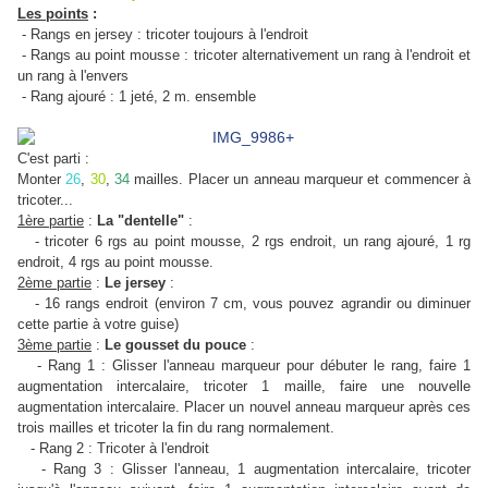
Les points
:
- Rangs en jersey : tricoter toujours à l'endroit
- Rangs au point mousse : tricoter alternativement un rang à l'endroit et
un rang à l'envers
- Rang ajouré : 1 jeté, 2 m. ensemble
C'est parti :
Monter
26
,
30
,
34
mailles. Placer un anneau marqueur et commencer à
tricoter...
1ère partie
:
La "dentelle"
:
- tricoter 6 rgs au point mousse, 2 rgs endroit, un rang ajouré, 1 rg
endroit, 4 rgs au point mousse.
2ème partie
:
Le jersey
:
- 16 rangs endroit (environ 7 cm, vous pouvez agrandir ou diminuer
cette partie à votre guise)
3ème partie
:
Le gousset du pouce
:
- Rang 1 : Glisser l'anneau marqueur pour débuter le rang, faire 1
augmentation intercalaire, tricoter 1 maille, faire une nouvelle
augmentation intercalaire.
Placer un nouvel anneau marqueur après ces
trois mailles et tricoter la fin du rang normalement.
- Rang 2 : Tricoter à l'endroit
- Rang 3 : Glisser l'anneau, 1 augmentation intercalaire, tricoter