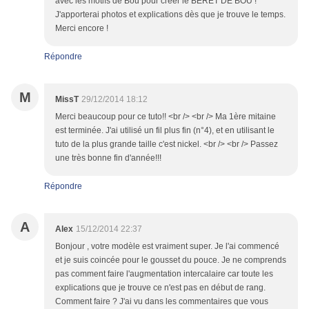
avec les motifs de Bou pour créer le BERET DE BOU !
J'apporterai photos et explications dès que je trouve le temps.
Merci encore !
Répondre
M
MissT
29/12/2014 18:12
Merci beaucoup pour ce tuto!! <br /> <br /> Ma 1ère mitaine
est terminée. J'ai utilisé un fil plus fin (n°4), et en utilisant le
tuto de la plus grande taille c'est nickel. <br /> <br /> Passez
une très bonne fin d'année!!!
Répondre
A
Alex
15/12/2014 22:37
Bonjour , votre modèle est vraiment super. Je l'ai commencé
et je suis coincée pour le gousset du pouce. Je ne comprends
pas comment faire l'augmentation intercalaire car toute les
explications que je trouve ce n'est pas en début de rang.
Comment faire ? J'ai vu dans les commentaires que vous