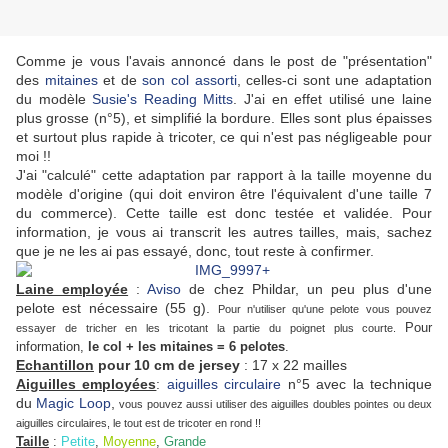
Comme je vous l'avais annoncé dans le post de "présentation"
des
mitaines
et de
son col assorti
, celles-ci sont une adaptation
du modèle
Susie's Reading Mitts
. J'ai en effet utilisé une laine
plus grosse (n°5), et simplifié la bordure. Elles sont plus épaisses
et surtout plus rapide à tricoter, ce qui n'est pas négligeable pour
moi !!
J'ai "calculé" cette adaptation par rapport à la taille moyenne du
modèle d'origine (qui doit environ être l'équivalent d'une taille 7
du commerce). Cette taille est donc testée et validée. Pour
information, je vous ai transcrit les autres tailles, mais, sachez
que je ne les ai pas essayé, donc, tout reste à confirmer.
Laine employée
:
Aviso
de chez Phildar, un peu plus d'une
pelote est nécessaire (55 g).
Pour n'utiliser qu'une pelote vous pouvez
Pour
essayer de tricher en les tricotant la partie du poignet plus courte.
information,
le col + les mitaines = 6 pelotes
.
Echantillon
pour 10 cm de jersey
: 17 x 22 mailles
Aiguilles employées
:
aiguilles circulaire
n°5 avec la technique
du
Magic Loop
,
vous pouvez aussi utiliser des aiguilles doubles pointes ou deux
aiguilles circulaires, le tout est de tricoter en rond !!
Taille
:
Petite
,
Moyenne
,
Grande