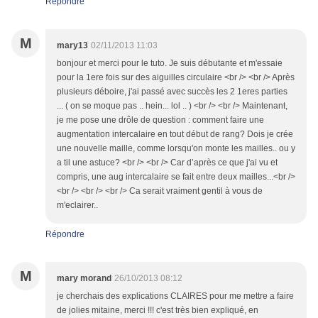
Répondre
M
mary13
02/11/2013 11:03
bonjour et merci pour le tuto. Je suis débutante et m'essaie
pour la 1ere fois sur des aiguilles circulaire <br /> <br /> Après
plusieurs déboire, j'ai passé avec succès les 2 1eres parties
... ( on se moque pas .. hein... lol .. ) <br /> <br /> Maintenant,
je me pose une drôle de question : comment faire une
augmentation intercalaire en tout début de rang? Dois je crée
une nouvelle maille, comme lorsqu'on monte les mailles.. ou y
a til une astuce? <br /> <br /> Car d’après ce que j'ai vu et
compris, une aug intercalaire se fait entre deux mailles...<br />
<br /> <br /> <br /> Ca serait vraiment gentil à vous de
m'eclairer..
Répondre
M
mary morand
26/10/2013 08:12
je cherchais des explications CLAIRES pour me mettre a faire
de jolies mitaine, merci !!! c'est très bien expliqué, en