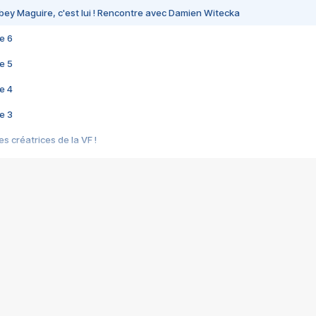
bey Maguire, c'est lui ! Rencontre avec Damien Witecka
e 6
e 5
e 4
e 3
s créatrices de la VF !
e 2
e 1
e Mektoub My Love arrive enfin ! Rencontre avec Shaïn Boumedine et Sal
i : après Toni en famille
elle réalise le bouleversant Dites lui que je l'aime
ais ! Rencontre autour de Vie privée de Rebecca Zlotowski