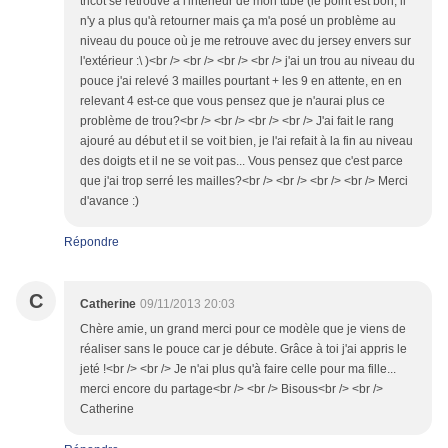
tricot se retrouve à l'intérieur de mon tube (le point est bon, il
n'y a plus qu'à retourner mais ça m'a posé un problème au
niveau du pouce où je me retrouve avec du jersey envers sur
l'extérieur :\ )<br /> <br /> <br /> <br /> j'ai un trou au niveau du
pouce j'ai relevé 3 mailles pourtant + les 9 en attente, en en
relevant 4 est-ce que vous pensez que je n'aurai plus ce
problème de trou?<br /> <br /> <br /> <br /> J'ai fait le rang
ajouré au début et il se voit bien, je l'ai refait à la fin au niveau
des doigts et il ne se voit pas... Vous pensez que c'est parce
que j'ai trop serré les mailles?<br /> <br /> <br /> <br /> Merci
d'avance :)
Répondre
C
Catherine
09/11/2013 20:03
Chère amie, un grand merci pour ce modèle que je viens de
réaliser sans le pouce car je débute. Grâce à toi j'ai appris le
jeté !<br /> <br /> Je n'ai plus qu'à faire celle pour ma fille...
merci encore du partage<br /> <br /> Bisous<br /> <br />
Catherine