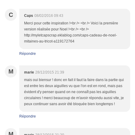
C
Caps
08/02/2016 09:43
Merci pour cette inspiration !<br /> <br /> Voici la première
version réalisée pour Noel !<br /> <br />
http://myletcapscrap.eklablog.com/caps-cadeau-de-noel-
mitaines-au-tricot-a119172764
Répondre
M
marie
28/12/2015 21:39
mais oui biensur ! donc en fait il faut la faire dans la partie qui
est entre les deux aiguilles vu que l'on est en rond, mais pas
évident d'y penser quand on ne connaît pas les aiguilles
circulaires ! merci beaucoup de m'avoir répondu aussi vite, je
peux continuer sans avoir été bloquée bien longtemps !
Répondre
M