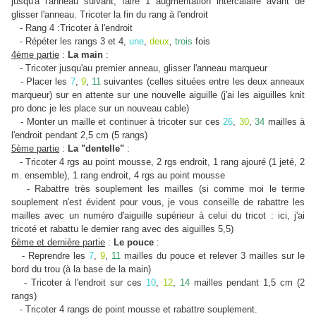
jusqu'à l'anneau suivant, faire 1 augmentation intercalaire avant de
glisser l'anneau. Tricoter la fin du rang à l'endroit
- Rang 4 :Tricoter à l'endroit
- Répéter les rangs 3 et 4,
une
,
deux
,
trois
fois
4ème partie
:
La main
:
- Tricoter jusqu'au premier anneau, glisser l'anneau marqueur
- Placer les
7
,
9
,
11
suivantes (celles situées entre les deux anneaux
marqueur) sur en attente sur une nouvelle aiguille (j'ai les aiguilles knit
pro donc je les place sur un nouveau cable)
- Monter un maille et continuer à tricoter sur ces
26
,
30
,
34
mailles à
l'endroit pendant 2,5 cm (5 rangs)
5ème partie
:
La "dentelle"
:
- Tricoter 4 rgs au point mousse, 2 rgs endroit, 1 rang ajouré (1 jeté, 2
m. ensemble), 1 rang endroit, 4 rgs au point mousse
- Rabattre très souplement les mailles (si comme moi le terme
souplement n'est évident pour vous, je vous conseille de rabattre les
mailles avec un numéro d'aiguille supérieur à celui du tricot : ici, j'ai
tricoté et rabattu le dernier rang avec des aiguilles 5,5)
6ème et dernière partie
:
Le pouce
:
- Reprendre les
7
,
9
,
11
mailles du pouce et relever 3 mailles sur le
bord du trou (à la base de la main)
- Tricoter à l'endroit sur ces
10
,
12
,
14
mailles pendant 1,5 cm (2
rangs)
- Tricoter 4 rangs de point mousse et rabattre souplement.