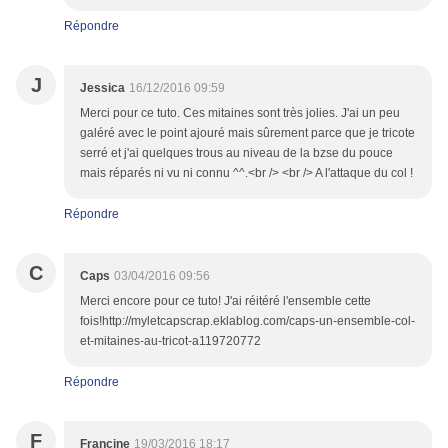
Répondre
J
Jessica
16/12/2016 09:59
Merci pour ce tuto. Ces mitaines sont très jolies. J'ai un peu
galéré avec le point ajouré mais sûrement parce que je tricote
serré et j'ai quelques trous au niveau de la bzse du pouce
mais réparés ni vu ni connu ^^.<br /> <br /> A l'attaque du col !
Répondre
C
Caps
03/04/2016 09:56
Merci encore pour ce tuto! J'ai réitéré l'ensemble cette
fois!http://myletcapscrap.eklablog.com/caps-un-ensemble-col-
et-mitaines-au-tricot-a119720772
Répondre
F
Francine
19/03/2016 18:17