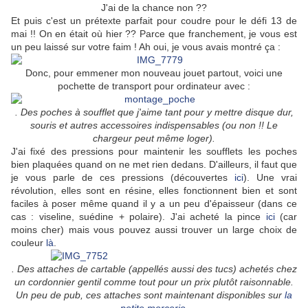
J'ai de la chance non ??
Et puis c'est un prétexte parfait pour coudre pour le défi 13 de
mai !! On en était où hier ?? Parce que franchement, je vous est
un peu laissé sur votre faim ! Ah oui, je vous avais montré ça :
Donc, pour emmener mon nouveau jouet partout, voici une
pochette de transport pour ordinateur avec :
. Des poches à soufflet que j'aime tant pour y mettre disque dur,
souris et autres accessoires indispensables (ou non !! Le
chargeur peut même loger).
J'ai fixé des pressions pour maintenir les soufflets les poches
bien plaquées quand on ne met rien dedans. D'ailleurs, il faut que
je vous parle de ces pressions (découvertes
ici
). Une vrai
révolution, elles sont en résine, elles fonctionnent bien et sont
faciles à poser même quand il y a un peu d'épaisseur (dans ce
cas : viseline, suédine + polaire). J'ai acheté la pince
ici
(car
moins cher) mais vous pouvez aussi trouver un large choix de
couleur
là
.
. Des attaches de cartable (appellés aussi des tucs) achetés chez
un cordonnier gentil comme tout pour un prix plutôt raisonnable.
Un peu de pub, ces attaches sont maintenant disponibles sur
la