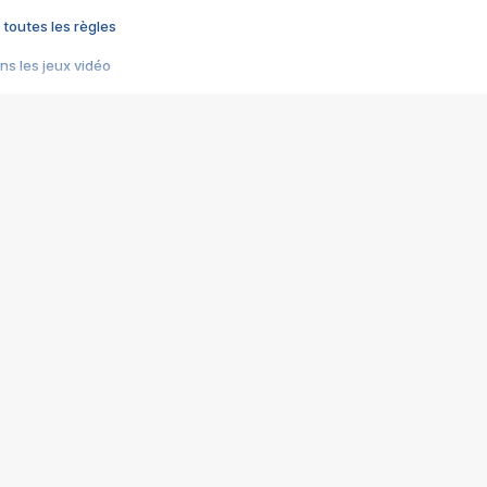
 toutes les règles
s les jeux vidéo
us choquant de Rockstar ? - Le scandale BULLY
e plus moche de Steam
du RÊVE tourne au CAUCHEMAR
pendant 8 heures
it… à tort
umiliés par un jeu vidéo
ire - Final Fantasy 8
ti un empire - Age of Empires
story DOFUS
tard, il crée l'un des pires jeux de tous les temps, MindsEye.