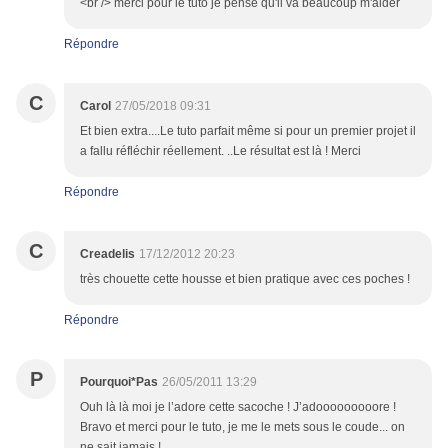
<br /> merci pour le tuto je pense qu'il va beaucoup m'aider
Répondre
C
Carol
27/05/2018 09:31
Et bien extra....Le tuto parfait même si pour un premier projet il
a fallu réfléchir réellement. ..Le résultat est là ! Merci
Répondre
C
Creadelis
17/12/2012 20:23
très chouette cette housse et bien pratique avec ces poches !
Répondre
P
Pourquoi*Pas
26/05/2011 13:29
Ouh là là moi je l’adore cette sacoche ! J’adooooooooore !
Bravo et merci pour le tuto, je me le mets sous le coude... on
ne sait jamais !